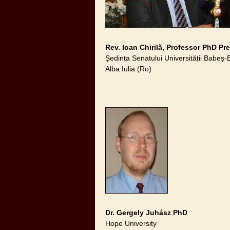
Rev. Ioan Chirilă, Professor PhD Pr
Ședința Senatului Universității Babeș-
Alba Iulia (Ro)
Dr. Gergely Juhász PhD
Hope University