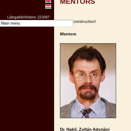
MENTORS
Látogatók/Visitors: 222087
Under construction!
Mentors
Dr. Habil. Zoltán Adorjáni