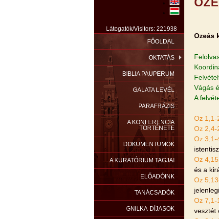
OZE
Látogatók/Visitors: 221938
Ozeás 
FŐOLDAL
Felolva
OKTATÁS
Koordiná
BIBLIA PAUPERUM
Felvéte
Vágás é
GALATA LEVÉL
A felvét
PARAFRÁZIS
Oz 1,1-
A KONFERENCIA
TÖRTÉNETE
Oz 2,4-
Oz 3,1-
DOKUMENTUMOK
istenti
Oz 4,15
A KURATÓRIUM TAGJAI
és a kir
ELŐADÓINK
Oz 5,13
jelenleg
TANÁCSADÓK
Oz 7,1-
GNILKA-DÍJASOK
vesztét