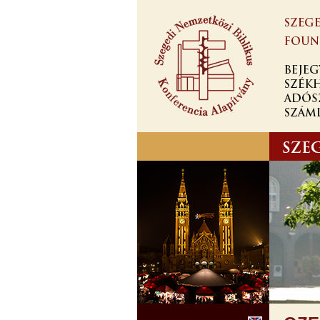
Ugrás a
tartalomra