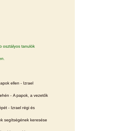
b osztályos tanulók
en.
apok ellen - Izrael
tehén - A papok, a vezetők
ét - Izrael régi és
nek segítségének keresése