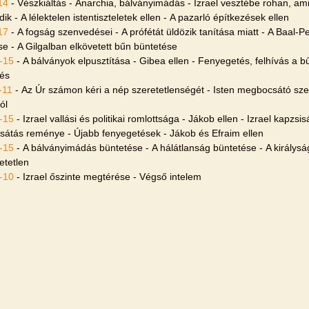
14
- Vészkiáltás - Anarchia, bálványimádás - Izrael vesztébe rohan, a
ik - A lélektelen istentiszteletek ellen - A pazarló építkezések ellen
17
- A fogság szenvedései - A prófétát üldözik tanítása miatt - A Baal-P
se - A Gilgalban elkövetett bűn büntetése
-15
- A bálványok elpusztítása - Gibea ellen - Fenyegetés, felhívás a b
és
-11
- Az Úr számon kéri a nép szeretetlenségét - Isten megbocsátó szer
ól
-15
- Izrael vallási és politikai romlottsága - Jákob ellen - Izrael kapz
átás reménye - Újabb fenyegetések - Jákob és Efraim ellen
-15
- A bálványimádás büntetése - A hálátlanság büntetése - A királysá
etetlen
-10
- Izrael őszinte megtérése - Végső intelem