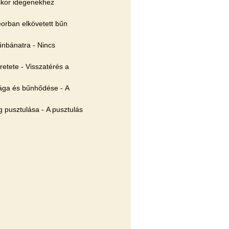
mikor idegenekhez
eorban elkövetett bűn
űnbánatra - Nincs
etete - Visszatérés a
sisága és bűnhődése - A
g pusztulása - A pusztulás