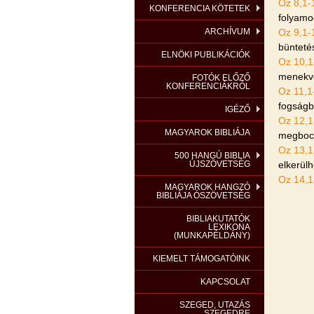
Oz 8,1-
KONFERENCIA KÖTETEK
folyamod
ARCHÍVUM
Oz 9,1-
bünteté
ELNÖKI PUBLIKÁCIÓK
Oz 10,1
menekv
FOTÓK ELŐZŐ
KONFERENCIÁKRÓL
Oz 11,1
fogságb
IGÉZŐ
Oz 12,1
MAGYAROK BIBLIÁJA
megbocs
Oz 13,1
500 HANGÚ BIBLIA
ÚJSZÖVETSÉG
elkerülh
Oz 14,1
MAGYAROK HANGZÓ
BIBLIÁJA ÓSZÖVETSÉG
BIBLIAKUTATÓK
LEXIKONA
(MUNKAPÉLDÁNY)
KIEMELT TÁMOGATÓINK
KAPCSOLAT
SZEGED, UTAZÁS
SZEGEDRE