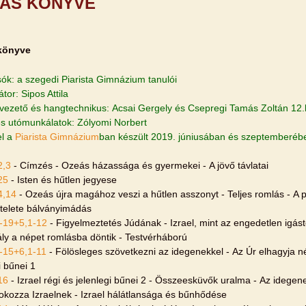
ÁS KÖNYVE
könyve
sók: a szegedi Piarista Gimnázium tanulói
tor: Sipos Attila
lvezető és hangtechnikus: Acsai Gergely és Csepregi Tamás Zoltán 12.
s utómunkálatok: Zólyomi Norbert
el a
Piarista Gimnázium
ban készült 2019. júniusában és szeptemberéb
2,3
- Címzés - Ozeás házassága és gyermekei - A jövő távlatai
25
- Isten és hűtlen jegyese
4,14
- Ozeás újra magához veszi a hűtlen asszonyt - Teljes romlás - A p
sztelete bálványimádás
-19+5,1-12
- Figyelmeztetés Júdának - Izrael, mint az engedetlen igás
ály a népet romlásba döntik - Testvérháború
-15+6,1-11
- Fölösleges szövetkezni az idegenekkel - Az Úr elhagyja nép
i bűnei 1
16
- Izrael régi és jelenlegi bűnei 2 - Összeesküvők uralma - Az idege
 okozza Izraelnek - Izrael hálátlansága és bűnhődése