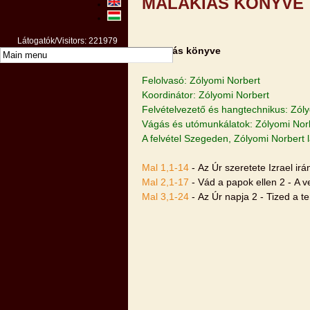
MALAKIÁS KÖNYVE
Látogatók/Visitors: 221979
Malakiás könyve
Felolvasó: Zólyomi Norbert
Koordinátor: Zólyomi Norbert
Felvételvezető és hangtechnikus: Zól
Vágás és utómunkálatok: Zólyomi Nor
A felvétel Szegeden, Zólyomi Norbert 
Mal 1,1-14
- Az Úr szeretete Izrael irá
Mal 2,1-17
- Vád a papok ellen 2 - A 
Mal 3,1-24
- Az Úr napja 2 - Tized a 