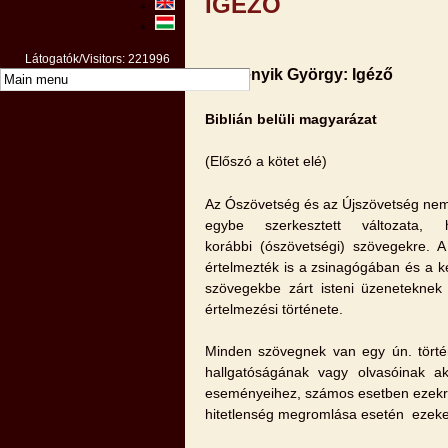
IGÉZŐ
Látogatók/Visitors: 221996
Dr. Benyik György: Igéző
Biblián belüli magyarázat
(Előszó a kötet elé)
Az Ószövetség és az Újszövetség nem 
egybe szerkesztett változata
korábbi (ószövetségi) szövegekre. 
értelmezték is a zsinagógában és a 
szövegekbe zárt isteni üzeneteknek
értelmezési története.
Minden szövegnek van egy ún. törté
hallgatóságának vagy olvasóinak ak
eseményeihez, számos esetben ezekre és
hitetlenség megromlása esetén ezeket