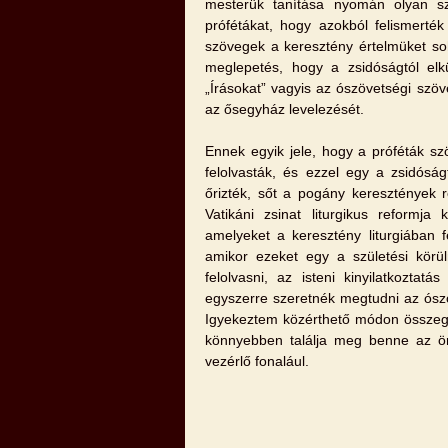
mesterük tanítása nyomán olyan sze
prófétákat, hogy azokból felismerté
szövegek a keresztény értelmüket so
meglepetés, hogy a zsidóságtól elk
„Írásokat” vagyis az ószövetségi szöv
az ősegyház levelezését.
Ennek egyik jele, hogy a próféták s
felolvasták, és ezzel egy a zsidós
őrizték, sőt a pogány keresztények 
Vatikáni zsinat liturgikus reformj
amelyeket a keresztény liturgiában f
amikor ezeket egy a születési körü
felolvasni, az isteni kinyilatkoztat
egyszerre szeretnék megtudni az ószö
Igyekeztem közérthető módon összege
könnyebben találja meg benne az örö
vezérlő fonalául.