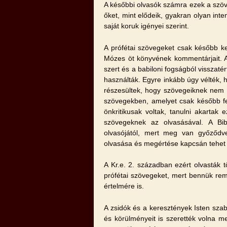
A későbbi olvasók számra ezek a szöve
őket, mint elődeik, gyakran olyan inte
saját koruk igényei szerint.
A prófétai szövegeket csak később k
Mózes öt könyvének kommentárjait. A 
szert és a babiloni fogságból visszaté
használták. Egyre inkább úgy vélték, 
részesültek, hogy szövegeiknek nem c
szövegekben, amelyet csak később fed
önkritikusak voltak, tanulni akartak
szövegeknek az olvasásával. A Bibl
olvasójától, mert meg van győződve
olvasása és megértése kapcsán tehet 
A Kr.e. 2. században ezért olvasták
prófétai szövegeket, mert bennük remé
értelmére is.
A zsidók és a keresztények Isten sza
és körülményeit is szerették volna 