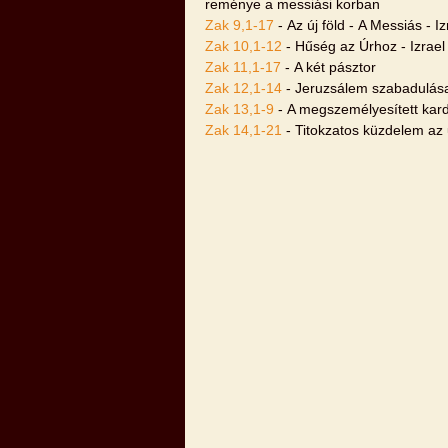
reménye a messiási korban
Zak 9,1-17
- Az új föld - A Messiás - Iz
Zak 10,1-12
- Hűség az Úrhoz - Izrael
Zak 11,1-17
- A két pásztor
Zak 12,1-14
- Jeruzsálem szabadulás
Zak 13,1-9
- A megszemélyesített kard
Zak 14,1-21
- Titokzatos küzdelem az 