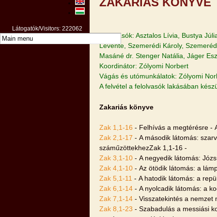
ZAKARIÁS KÖNYVE
Látogatók/Visitors: 222062
Felolvasók: Asztalos Lívia, Bustya Jú
Levente, Szemerédi Károly, Szemeréd
Masáné dr. Stenger Natália, Jáger Es
Koordinátor: Zólyomi Norbert
Vágás és utómunkálatok: Zólyomi Nor
A felvétel a felolvasók lakásában kész
Zakariás könyve
Zak 1,1-16
- Felhívás a megtérésre - 
Zak 2,1-17
- A második látomás: szarv
száműzöttekhezZak 1,1-16 -
Zak 3,1-10
- A negyedik látomás: Józsu
Zak 4,1-10
- Az ötödik látomás: a lám
Zak 5,1-11
- A hatodik látomás: a rep
Zak 6,1-14
- A nyolcadik látomás: a ko
Zak 7,1-14
- Visszatekintés a nemzet 
Zak 8,1-23
- Szabadulás a messiási ko