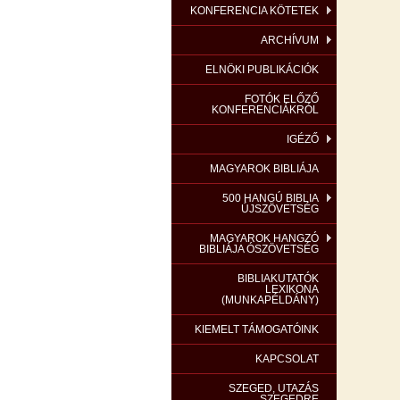
KONFERENCIA KÖTETEK
ARCHÍVUM
ELNÖKI PUBLIKÁCIÓK
FOTÓK ELŐZŐ
KONFERENCIÁKRÓL
IGÉZŐ
MAGYAROK BIBLIÁJA
500 HANGÚ BIBLIA
ÚJSZÖVETSÉG
MAGYAROK HANGZÓ
BIBLIÁJA ÓSZÖVETSÉG
BIBLIAKUTATÓK
LEXIKONA
(MUNKAPÉLDÁNY)
KIEMELT TÁMOGATÓINK
KAPCSOLAT
SZEGED, UTAZÁS
SZEGEDRE