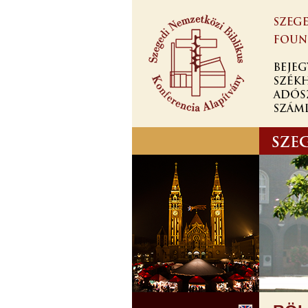
Ugrás a
tartalomra