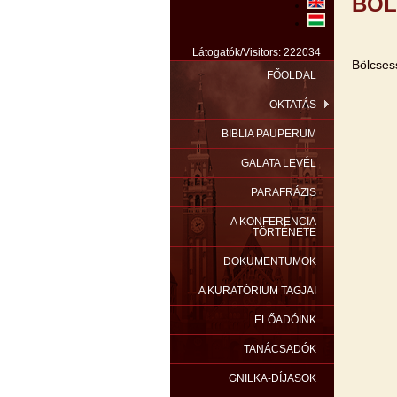
BÖL
Látogatók/Visitors: 222034
Bölcses
FŐOLDAL
OKTATÁS
BIBLIA PAUPERUM
GALATA LEVÉL
PARAFRÁZIS
A KONFERENCIA
TÖRTÉNETE
DOKUMENTUMOK
A KURATÓRIUM TAGJAI
ELŐADÓINK
TANÁCSADÓK
GNILKA-DÍJASOK