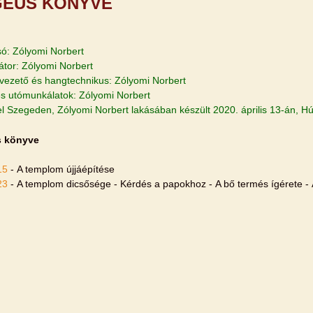
EUS KÖNYVE
só: Zólyomi Norbert
átor: Zólyomi Norbert
lvezető és hangtechnikus: Zólyomi Norbert
s utómunkálatok: Zólyomi Norbert
tel Szegeden, Zólyomi Norbert lakásában készült 2020. április 13-án, H
 könyve
15
- A templom újjáépítése
23
- A templom dicsősége - Kérdés a papokhoz - A bő termés ígérete - 