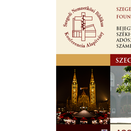
Ugrás a
tartalomra