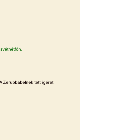
úsvéthétfőn.
A Zerubbábelnek tett ígéret