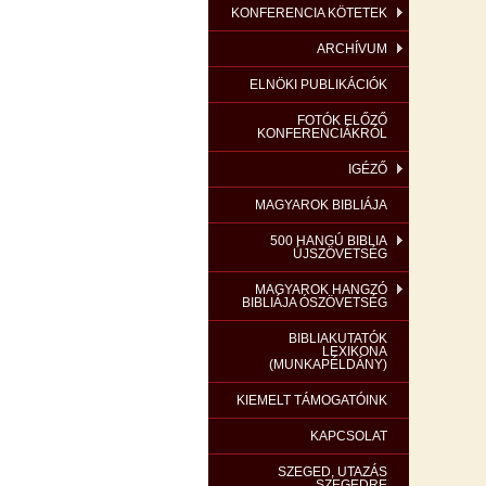
KONFERENCIA KÖTETEK
ARCHÍVUM
ELNÖKI PUBLIKÁCIÓK
FOTÓK ELŐZŐ
KONFERENCIÁKRÓL
IGÉZŐ
MAGYAROK BIBLIÁJA
500 HANGÚ BIBLIA
ÚJSZÖVETSÉG
MAGYAROK HANGZÓ
BIBLIÁJA ÓSZÖVETSÉG
BIBLIAKUTATÓK
LEXIKONA
(MUNKAPÉLDÁNY)
KIEMELT TÁMOGATÓINK
KAPCSOLAT
SZEGED, UTAZÁS
SZEGEDRE