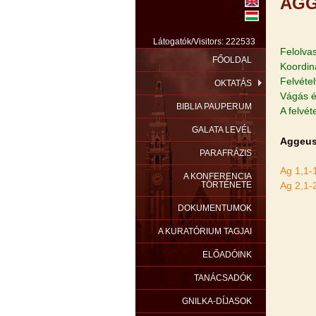
AGG
Látogatók/Visitors: 222533
Felolva
FŐOLDAL
Koordin
Felvéte
OKTATÁS
Vágás é
BIBLIA PAUPERUM
A felvé
GALATA LEVÉL
Aggeus
PARAFRÁZIS
Ag 1,1-
A KONFERENCIA
TÖRTÉNETE
Ag 2,1-
DOKUMENTUMOK
A KURATÓRIUM TAGJAI
ELŐADÓINK
TANÁCSADÓK
GNILKA-DÍJASOK