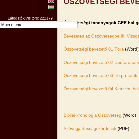
ÓSZÖVETSÉGI BEV
Látogatók/Visitors: 222179
Ószövetségi tananyagok GFE hallg
Bevezetés az Ószövetségbe III. Vizsg
Ószövetségi bevezető 01 Tóra
(Word)
Ószövetségi bevezető 02 Deuteronomis
Ószövetségi bevezető 03 Író próféták
Ószövetségi bevezető 04 Ketuvim, bölc
Bibliai kronológia Ószövetség
(Word)
Szövegjártassági kérdések
(PDF)