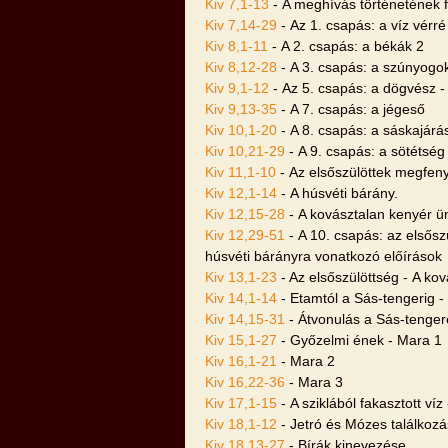
Kiv 7,1-13
- A meghívás történetének fo
Kiv 7,14-29
- Az 1. csapás: a víz vérré
Kiv 8,1-11
- A 2. csapás: a békák 2
Kiv 8,12-28
- A 3. csapás: a szúnyogok
Kiv 9,1-12
- Az 5. csapás: a dögvész - 
Kiv 9,13-35
- A 7. csapás: a jégeső
Kiv 10,1-20
- A 8. csapás: a sáskajárá
Kiv 10,21-29
- A 9. csapás: a sötétség
Kiv 11,1-10
- Az elsőszülöttek megfen
Kiv 12,1-14
- A húsvéti bárány.
Kiv 12,15-28
- A kovásztalan kenyér ü
Kiv 12,29-51
- A 10. csapás: az elsőszü
húsvéti bárányra vonatkozó előírások
Kiv 13,1-23
- Az elsőszülöttség - A kov
Kiv 14,1-14
- Etamtól a Sás-tengerig - 
Kiv 14,15-31
- Átvonulás a Sás-tenge
Kiv 15,1-27
- Győzelmi ének - Mara 1
Kiv 16,1-21
- Mara 2
Kiv 16,22-36
- Mara 3
Kiv 17,1-15
- A sziklából fakasztott ví
Kiv 18,1-12
- Jetró és Mózes találkoz
Kiv 18,13-27
- Bírák kinevezése