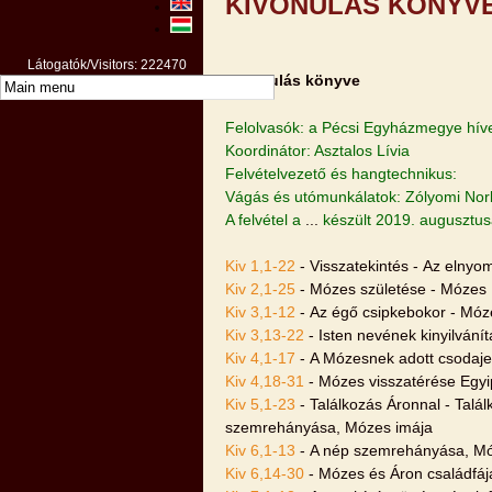
KIVONULÁS KÖNYV
Látogatók/Visitors: 222470
Kivonulás könyve
Felolvasók: a Pécsi Egyházmegye hív
Koordinátor: Asztalos Lívia
Felvételvezető és hangtechnikus:
Vágás és utómunkálatok: Zólyomi Nor
A felvétel a
...
készült 2019. augusztu
Kiv 1,1-22
- Visszatekintés - Az elnyo
Kiv 2,1-25
- Mózes születése - Mózes 
Kiv 3,1-12
- Az égő csipkebokor - Móz
Kiv 3,13-22
- Isten nevének kinyilvání
Kiv 4,1-17
- A Mózesnek adott csodaje
Kiv 4,18-31
- Mózes visszatérése Egyi
Kiv 5,1-23
- Találkozás Áronnal - Talá
szemrehányása, Mózes imája
Kiv 6,1-13
- A nép szemrehányása, Mó
Kiv 6,14-30
- Mózes és Áron családfája