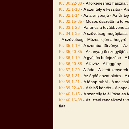
Kiv 30,22-38
- A fölkenéshez használt ol
Kiv 31,1-18
- A szentély elkészítői - 
Kiv 32,1-14
- Az aranyborjú - Az Úr tá
Kiv 32,15-35
- Mózes összetöri a törvé
Kiv 33,1-23
- Parancs a továbbvonulás
Kiv 34,1-35
- A szövetség megújítása, 
- A szövetség - Mózes lejön a hegyről
Kiv 35,1-19
- A szombat törvénye - Az
Kiv 35,20-35
- Az anyag összegyűjtése 
Kiv 36,1-19
- A gyűjtés befejezése - A 
Kiv 36,20-38
- A faváz - A függöny
Kiv 37,1-29
- A láda - A kitett kenyerek
Kiv 38,1-31
- Az égőáldozat oltára - A
Kiv 39,1-21
- A főpap ruhái - A melltás
Kiv 39,22-43
- A felső köntös - A papo
Kiv 40,1-15
- A szentély felállítása és 
Kiv 40,16-38
- Az isteni rendelkezés vé
fiait