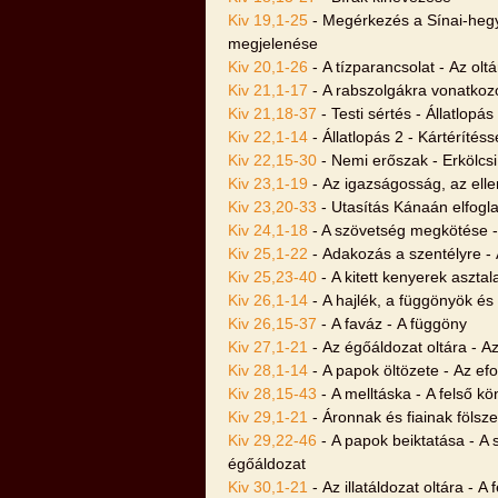
Kiv 19,1-25
- Megérkezés a Sínai-hegy
megjelenése
Kiv 20,1-26
- A tízparancsolat - Az olt
Kiv 21,1-17
- A rabszolgákra vonatkoz
Kiv 21,18-37
- Testi sértés - Állatlopás
Kiv 22,1-14
- Állatlopás 2 - Kártérítéss
Kiv 22,15-30
- Nemi erőszak - Erkölcsi 
Kiv 23,1-19
- Az igazságosság, az elle
Kiv 23,20-33
- Utasítás Kánaán elfogl
Kiv 24,1-18
- A szövetség megkötése 
Kiv 25,1-22
- Adakozás a szentélyre - 
Kiv 25,23-40
- A kitett kenyerek asztal
Kiv 26,1-14
- A hajlék, a függönyök és
Kiv 26,15-37
- A faváz - A függöny
Kiv 27,1-21
- Az égőáldozat oltára - A
Kiv 28,1-14
- A papok öltözete - Az ef
Kiv 28,15-43
- A melltáska - A felső kö
Kiv 29,1-21
- Áronnak és fiainak fölsze
Kiv 29,22-46
- A papok beiktatása - A 
égőáldozat
Kiv 30,1-21
- Az illatáldozat oltára - 