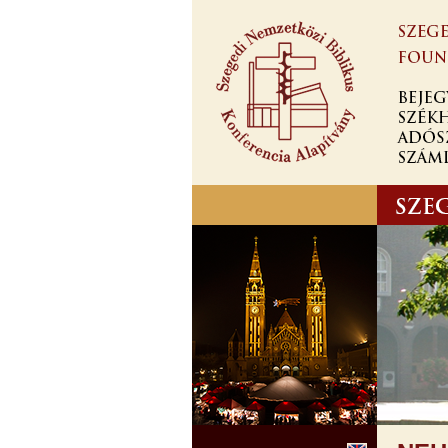
Ugrás a
tartalomra