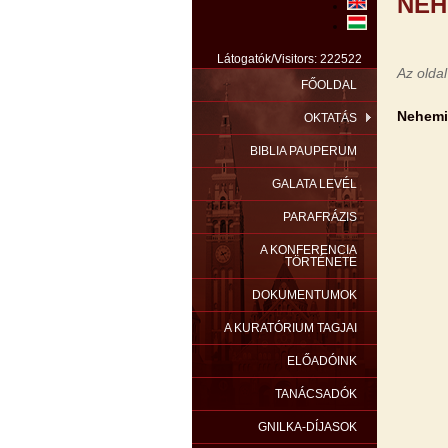
NEH
Látogatók/Visitors: 222522
Az oldal
FŐOLDAL
Nehemi
OKTATÁS
BIBLIA PAUPERUM
GALATA LEVÉL
PARAFRÁZIS
A KONFERENCIA
TÖRTÉNETE
DOKUMENTUMOK
A KURATÓRIUM TAGJAI
ELŐADÓINK
TANÁCSADÓK
GNILKA-DÍJASOK