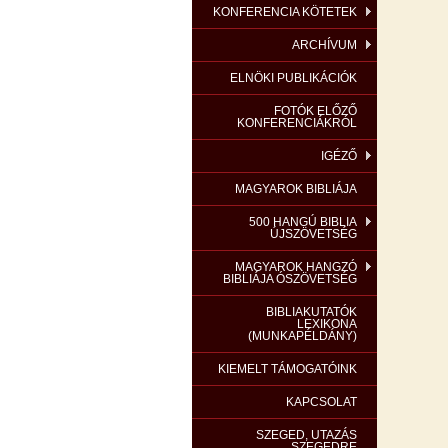
KONFERENCIA KÖTETEK
ARCHÍVUM
ELNÖKI PUBLIKÁCIÓK
FOTÓK ELŐZŐ
KONFERENCIÁKRÓL
IGÉZŐ
MAGYAROK BIBLIÁJA
500 HANGÚ BIBLIA
ÚJSZÖVETSÉG
MAGYAROK HANGZÓ
BIBLIÁJA ÓSZÖVETSÉG
BIBLIAKUTATÓK
LEXIKONA
(MUNKAPÉLDÁNY)
KIEMELT TÁMOGATÓINK
KAPCSOLAT
SZEGED, UTAZÁS
SZEGEDRE