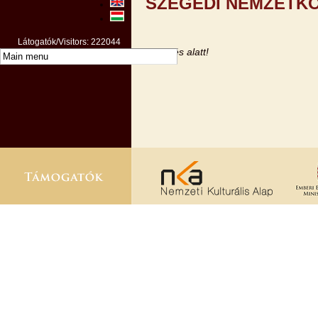
SZEGEDI NEMZETKÖ
Látogatók/Visitors: 222044
Feltöltés alatt!