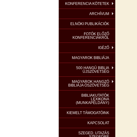
KONFERENCIA KÖTETEK
ARCHÍVUM
ELNÖKI PUBLIKÁCIÓK
FOTÓK ELŐZŐ
KONFERENCIÁKRÓL
IGÉZŐ
MAGYAROK BIBLIÁJA
500 HANGÚ BIBLIA
ÚJSZÖVETSÉG
MAGYAROK HANGZÓ
BIBLIÁJA ÓSZÖVETSÉG
BIBLIAKUTATÓK
LEXIKONA
(MUNKAPÉLDÁNY)
KIEMELT TÁMOGATÓINK
KAPCSOLAT
SZEGED, UTAZÁS
SZEGEDRE