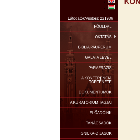
KON
Látogatók/Visitors: 221936
FŐOLDAL
OKTATÁS
BIBLIA PAUPERUM
GALATA LEVÉL
PARAFRÁZIS
A KONFERENCIA
TÖRTÉNETE
DOKUMENTUMOK
A KURATÓRIUM TAGJAI
ELŐADÓINK
TANÁCSADÓK
GNILKA-DÍJASOK