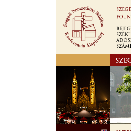
Ugrás a
tartalomra