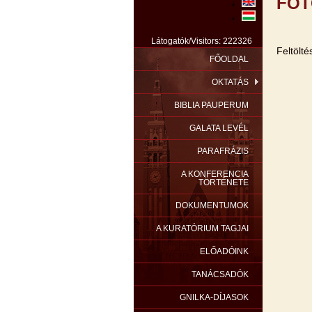
FOT
Látogatók/Visitors: 222326
Feltöltés
FŐOLDAL
OKTATÁS
BIBLIA PAUPERUM
GALATA LEVÉL
PARAFRÁZIS
A KONFERENCIA
TÖRTÉNETE
DOKUMENTUMOK
A KURATÓRIUM TAGJAI
ELŐADÓINK
TANÁCSADÓK
GNILKA-DÍJASOK