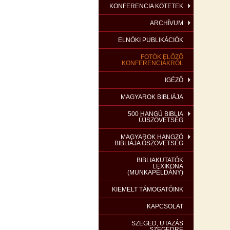
KONFERENCIA KÖTETEK
ARCHÍVUM
ELNÖKI PUBLIKÁCIÓK
FOTÓK ELŐZŐ
KONFERENCIÁKRÓL
IGÉZŐ
MAGYAROK BIBLIÁJA
500 HANGÚ BIBLIA
ÚJSZÖVETSÉG
MAGYAROK HANGZÓ
BIBLIÁJA ÓSZÖVETSÉG
BIBLIAKUTATÓK
LEXIKONA
(MUNKAPÉLDÁNY)
KIEMELT TÁMOGATÓINK
KAPCSOLAT
SZEGED, UTAZÁS
SZEGEDRE