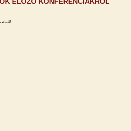
ÓK ELŐZŐ KONFERENCIÁKRÓL
 alatt!