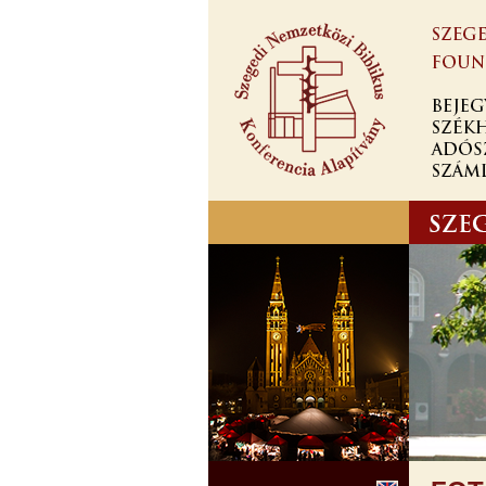
Ugrás a
tartalomra