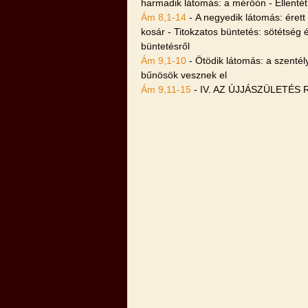
harmadik látomás: a mérőón - Ellentét
Ám 8,1-14
- A negyedik látomás: érett 
kosár - Titokzatos büntetés: sötétség
büntetésről
Ám 9,1-10
- Ötödik látomás: a szentély
bűnösök vesznek el
Ám 9,11-15
- IV. AZ ÚJJÁSZÜLETÉ