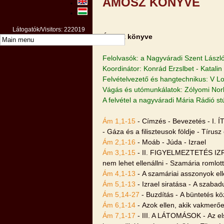
ÁMOSZ KÖNYVE
Látogatók/Visitors: 222019
Ámosz könyve
Felolvasók: a Nagyváradi Szent László
Koordinátor: Konrád Erzslbet - Katalin
Felvételvezető és hangtechnikus: V L
Vágás és utómunkálatok: Zólyomi Nor
A felvétel a nagyváradi Mária Rádió s
Ám 1,1-15
- Címzés - Bevezetés - 
- Gáza és a filiszteusok földje - Tíru
Ám 2,1-16
- Moáb - Júda - Izrael
Ám 3,1-15
- II. FIGYELMEZTETÉS IZRA
nem lehet ellenállni - Szamária romlott
Ám 4,1-13
- A szamáriai asszonyok ell
Ám 5,1-13
- Izrael siratása - A szabad
Ám 5,14-27
- Buzdítás - A büntetés köz
Ám 6,1-14
- Azok ellen, akik vakmerőe
Ám 7,1-17
- III. A LÁTOMÁSOK - Az el