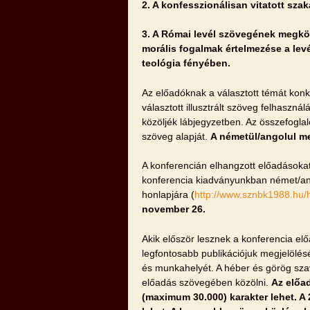
2. A
konfesszionálisan vitatott sza
3. A
Római levél szövegének megközel
morális fogalmak értelmezése a levé
teológia fényében.
Az előadóknak a választott témát konk
választott illusztrált szöveg felhaszná
közöljék lábjegyzetben. Az összefoglal
szöveg alapját.
A németül/angolul me
A konferencián elhangzott előadásokat
konferencia kiadványunkban német/ang
honlapjára (
http://www.sznbk1988.hu/
november 26.
Akik először lesznek a konferencia el
legfontosabb publikációjuk megjelölés
és munkahelyét. A héber és görög szav
előadás szövegében közölni.
Az előa
(maximum 30.000) karakter lehet. A