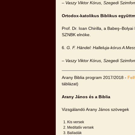
– Vaszy Viktor Kórus, Szegedi Szimfo
Ortodox-katolikus Biblikus együtt
Prof. Dr. Ioan Chirilla, a Babeş–Boly
SZNBK elnöke.
6.
G
. F. Händel: Halleluja-kórus A Mes
– Vaszy Viktor Kórus, Szegedi Szimfo
Arany Biblia program 2017/2018 -
Fel
táblázat)
Arany János és a Biblia
Vizsgálandó Arany János szövegek
Kis versek
Meditatív versek
Balladák