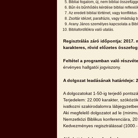
Bibliai fogalom, új, nem bibliai összefüg
Bűn és bűnhődés kérdése bibliai reflexió
Az eredeti bibliai történet, vagy konfliktus 
Zsoltár idézet, parafrázis, vagy imádság 
Arany János személyes kapcsolata a Bibl
Bibliafordítókra való utalás.
Regisztrálás záró időpontja: 2017. m
karakteres, rövid előzetes összefog
Feltétel a programban való részvéte
érvényes hallgatói jogviszony.
A dolgozat leadásának határideje: 2
A dolgozatokat 1-50-ig terjedő pontszá
Terjedelem: 22.000 karakter, szóközök
ivatkozni szakirodalomra lábjegyzetb
Aki megfelelő dolgozatot ad le (minim
Nemzetközi Biblikus konferenciára, 2
Kedvezményes regisztrálással (1000.- F