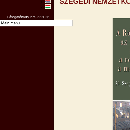
SZEGEDI NEMZETKÖ
Látogatók/Visitors: 222026