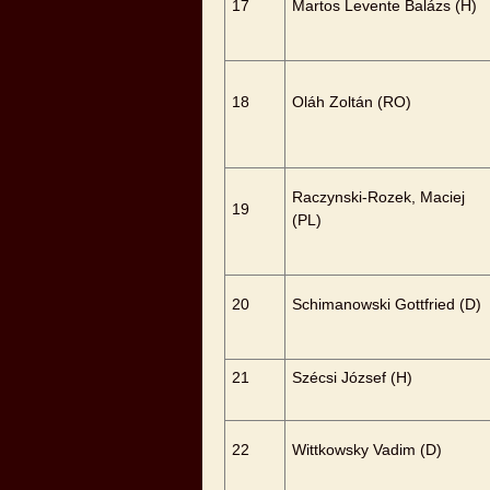
17
Martos Levente Balázs (H)
18
Oláh Zoltán (RO)
Raczynski-Rozek, Maciej
19
(PL)
20
Schimanowski Gottfried (D)
21
Szécsi József (H)
22
Wittkowsky Vadim (D)