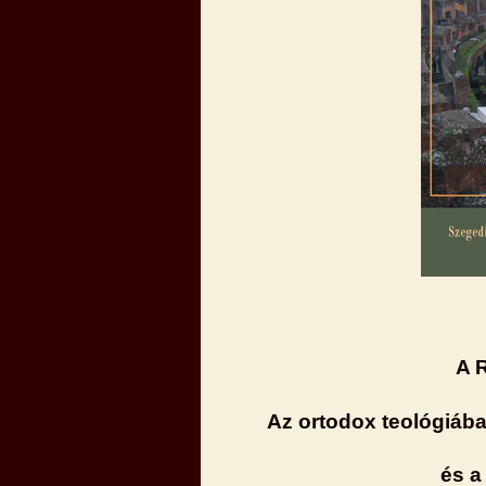
A 
Az ortodox teológiáb
és a