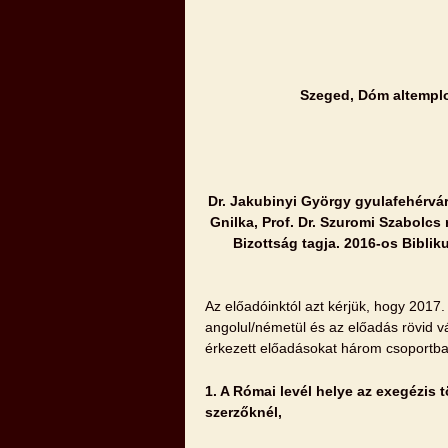
Szeged, Dóm altemplo
Dr. Jakubinyi György gyulafehérvár
Gnilka, Prof. Dr. Szuromi Szabolcs 
Bizottság tagja. 2016-os Bibli
Az előadóinktól azt kérjük, hogy 2017.
angolul/németül és az előadás rövid 
érkezett előadásokat három csoportba
1. A
Római levél helye az exegézis t
szerzőknél,