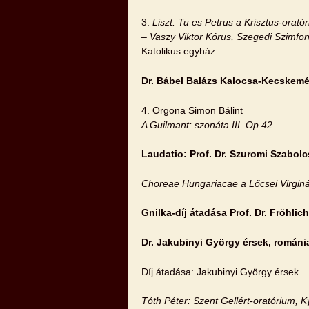
3.
Liszt: Tu es Petrus a Krisztus-orató
– Vaszy Viktor Kórus, Szegedi Szimfo
Katolikus egyház
Dr. Bábel Balázs Kalocsa-Kecskemé
4. Orgona Simon Bálint
A Guilmant: szonáta III. Op 42
Laudatio: Prof. Dr. Szuromi Szabol
Choreae Hungariacae a Lőcsei Virginál
Gnilka-díj átadása Prof. Dr. Fröhli
Dr. Jakubinyi György érsek, románi
Díj átadása: Jakubinyi György érsek
Tóth Péter: Szent Gellért-oratórium, Ky