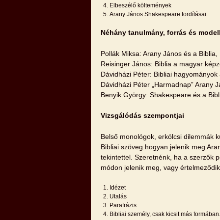
Elbeszélő költemények
Arany János Shakespeare fordításai.
Néhány tanulmány, forrás és model
Pollák Miksa: Arany János és a Biblia
Reisinger János: Biblia a magyar kép
Dávidházi Péter: Bibliai hagyományok
Dávidházi Péter „Harmadnap” Arany Já
Benyik György: Shakespeare és a Bibli
Vizsgálódás szempontjai
Belső monológok, erkölcsi dilemmák kut
Bibliai szöveg hogyan jelenik meg Ara
tekintettel. Szeretnénk, ha a szerzők
módon jelenik meg, vagy értelmeződik
Idézet
Utalás
Parafrázis
Bibliai személy, csak kicsit más formában