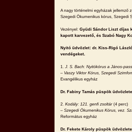
A nagy történelmi egyházak jellemző 
Szegedi Ökumenikus kórus, Szegedi Sz
Vezényel:
Gyüdi Sándor Liszt díjas k
kapott karvezető, és Szabó Nagy Ko
Nyitó üdvözlet: dr. Kiss-Rigó Lász
vendégeket.
1.
J. S. Bach: Nyitókórus a János-pas
– Vaszy Viktor Kórus, Szegedi Szimfo
Evangélikus egyház
Dr. Fabiny Tamás püspök üdvözlet
2.
Kodály: 121. genfi zsoltár
(4 perc)
– Szegedi Ökumenikus Kórus, vez. Sz
Református egyház
Dr. Fekete Károly püspök üdvözlete