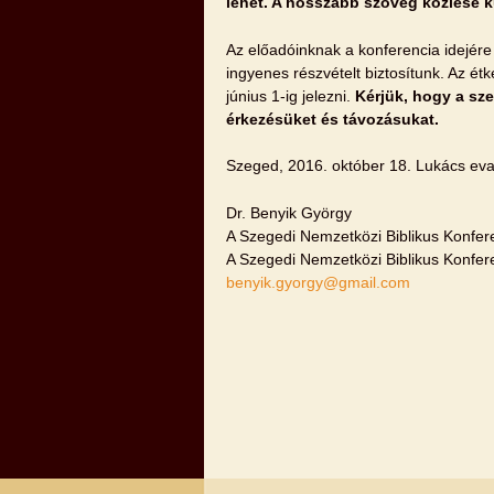
lehet. A hosszabb szöveg közlése k
Az előadóinknak a konferencia idejére 
ingyenes részvételt biztosítunk. Az ét
június 1-ig jelezni.
Kérjük, hogy a sze
érkezésüket és távozásukat.
Szeged, 2016. október 18. Lukács eva
Dr. Benyik György
A Szegedi Nemzetközi Biblikus Konfere
A Szegedi Nemzetközi Biblikus Konfere
benyik.gyorgy@gmail.com