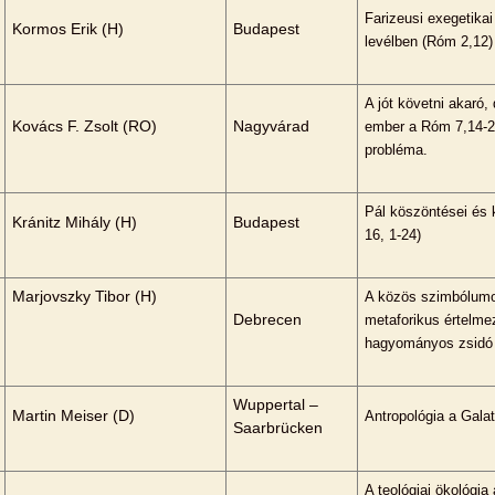
Farizeusi exegetika
Kormos Erik (H)
Budapest
levélben (Róm 2,12)
A jót követni akaró,
Kovács F. Zsolt (RO)
Nagyvárad
ember a Róm 7,14-25
probléma.
Pál köszöntései és
Kránitz Mihály (H)
Budapest
16, 1-24)
Marjovszky Tibor (H)
A közös szimbólumo
Debrecen
metaforikus értelme
hagyományos zsidó 
Wuppertal –
Martin Meiser (D)
Antropológia a Gala
Saarbrücken
A teológiai ökológia