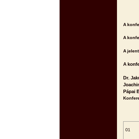
A konfe
A konfe
A jelen
A konf
Dr. Jak
Joachim
Pápai B
Konfere
01