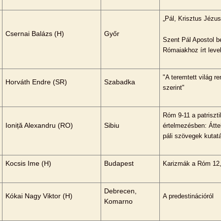
„Pál, Krisztus Jézus
Csernai Balázs (H)
Győr
Szent Pál Apostol 
Rómaiakhoz írt leve
"A teremtett világ 
Horváth Endre (SR)
Szabadka
szerint"
Róm 9-11 a patriszt
Ioniță Alexandru (RO)
Sibiu
értelmezésben: Átte
páli szövegek kutat
Kocsis Ime (H)
Budapest
Karizmák a Róm 12,
Debrecen,
Kókai Nagy Viktor (H)
A predestinációról
Komarno