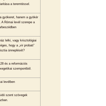
aritása a teremtéssel.
 a gyökeret, hanem a gyökér
. A Római levél szerepe a
árbeszédben
z lelki, vagy krisztológiai
ges, hogy a „vir probati”
sztia ünneplését?
,28 és a reformációs
xegetikai szempontból.
ai levélben
sidó szent szövegek
ázban.