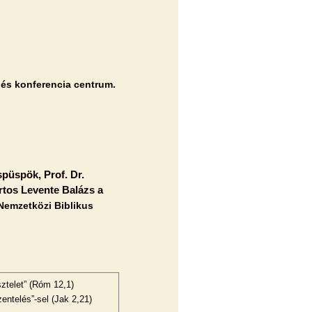
 és konferencia centrum.
püspök, Prof. Dr.
rtos Levente Balázs a
 Nemzetközi Biblikus
sztelet” (Róm 12,1)
entelés”-sel (Jak 2,21)