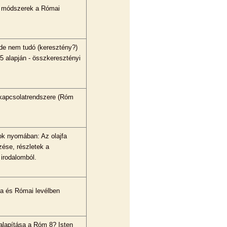
i módszerek a Római
 de nem tudó (keresztény?)
 alapján - összkeresztényi
 kapcsolatrendszere (Róm
k nyomában: Az olajfa
zése, részletek a
irodalomból.
ta és Római levélben
 alapítása a Róm 8? Isten