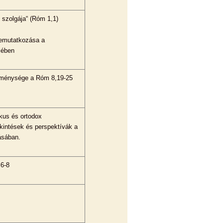
 szolgája“ (Róm 1,1)
bemutatkozása a
lében
reménysége a Róm 8,19-25
ikus és ortodox
kintések és perspektívák a
ásában.
6-8