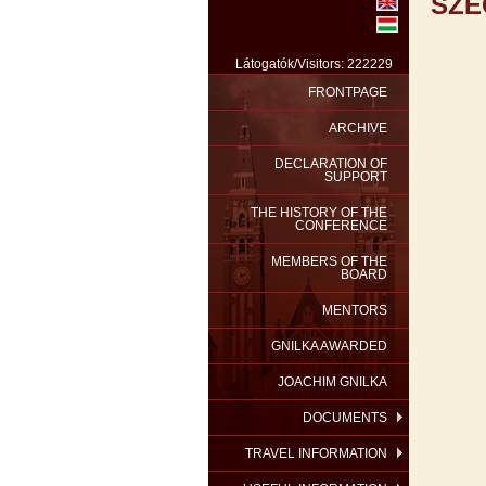
SZE
Látogatók/Visitors: 222229
FRONTPAGE
ARCHIVE
DECLARATION OF
SUPPORT
THE HISTORY OF THE
CONFERENCE
MEMBERS OF THE
BOARD
MENTORS
GNILKA AWARDED
JOACHIM GNILKA
DOCUMENTS
TRAVEL INFORMATION