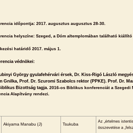
rencia időpontja: 2017. augusztus augusztus 28-30.
rencia helyszíne: Szeged, a Dóm altemplomában található kiállító
tkezési határidő 2017. május 1.
erencia védnökei:
ubinyi György gyulafehérvári érsek, Dr. Kiss-Rigó László megyés
 Gnilka, Prof. Dr. Szuromi Szabolcs rektor (PPKE). Prof. Dr. Ma
iblikus Bizottság tagja.
2016-os Biblikus konferenciát a Szegedi
ncia Alapítvány rendezi.
Az „értelmes istenti
Akiyama Manabu (J)
Tsukuba
összevetése a „felsz