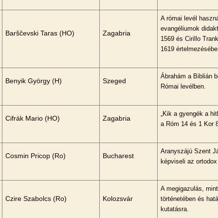
A római levél haszn
evangéliumok didakt
Barščevski Taras (HO)
Zagabria
1569 és Cirillo Tran
1619 értelmezésébe
Ábrahám a Biblián b
Benyik György (H)
Szeged
Római levélben.
„Kik a gyengék a hi
Cifrák Mario (HO)
Zagabria
a Róm 14 és 1 Kor 8
Aranyszájú Szent Já
Cosmin Pricop (Ro)
Bucharest
képviseli az ortodo
A megigazulás, mint
Czire Szabolcs (Ro)
Kolozsvár
történetében és hatá
kutatásra.