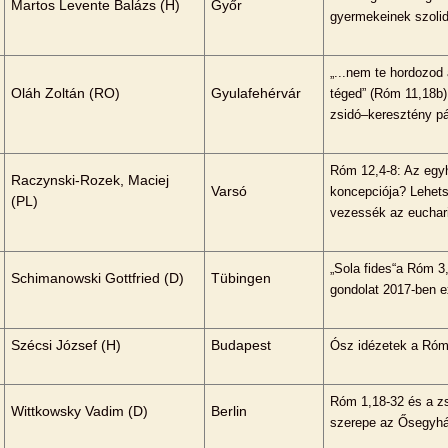
Martos Levente Balázs (H)
Győr
gyermekeinek szolid
„...nem te hordozod
Oláh Zoltán (RO)
Gyulafehérvár
téged” (Róm 11,18b)
zsidó–keresztény p
Róm 12,4-8: Az egyhá
Raczynski-Rozek, Maciej
Varsó
koncepciója? Lehetsé
(PL)
vezessék az euchari
„Sola fides“a Róm 3
Schimanowski Gottfried (D)
Tübingen
gondolat 2017-ben e
Szécsi József (H)
Budapest
Ósz idézetek a Róm
Róm 1,18-32 és a z
Wittkowsky Vadim (D)
Berlin
szerepe az Ősegyh