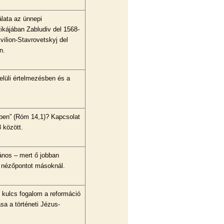
álata az ünnepi
ikájában Zabludiv del 1568-
kvilion-Stavrovetskyj del
n.
elüli értelmezésben és a
tben” (Róm 14,1)? Kapcsolat
 között.
nos – mert ő jobban
x nézőpontot másoknál.
 kulcs fogalom a reformáció
sa a történeti Jézus-