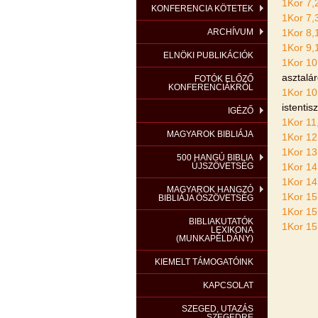
1Kor 7,
KONFERENCIA KÖTETEK
1Kor 7,
ARCHÍVUM
1Kor 8,
1Kor 9,
ELNÖKI PUBLIKÁCIÓK
1Kor 10
asztalár
FOTÓK ELŐZŐ
KONFERENCIÁKRÓL
1Kor 10
istenti
IGÉZŐ
1Kor 11
MAGYAROK BIBLIÁJA
1Kor 12
1Kor 13
500 HANGÚ BIBLIA
ÚJSZÖVETSÉG
1Kor 14
1Kor 14
MAGYAROK HANGZÓ
1Kor 15
BIBLIÁJA ÓSZÖVETSÉG
1Kor 15
BIBLIAKUTATÓK
1Kor 15
LEXIKONA
(MUNKAPÉLDÁNY)
KIEMELT TÁMOGATÓINK
KAPCSOLAT
SZEGED, UTAZÁS
SZEGEDRE