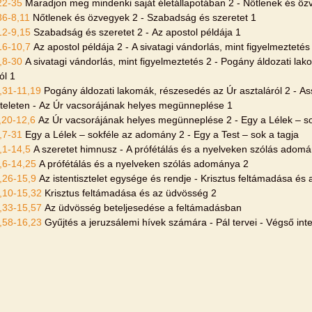
22-35
Maradjon meg mindenki saját életállapotában 2 - Nőtlenek és öz
36-8,11
Nőtlenek és özvegyek 2 - Szabadság és szeretet 1
12-9,15
Szabadság és szeretet 2 - Az apostol példája 1
16-10,7
Az apostol példája 2 - A sivatagi vándorlás, mint figyelmeztetés
,8-30
A sivatagi vándorlás, mint figyelmeztetés 2 - Pogány áldozati la
ól 1
,31-11,19
Pogány áldozati lakomák, részesedés az Úr asztaláról 2 - A
szteleten - Az Úr vacsorájának helyes megünneplése 1
,20-12,6
Az Úr vacsorájának helyes megünneplése 2 - Egy a Lélek – s
,7-31
Egy a Lélek – sokféle az adomány 2 - Egy a Test – sok a tagja
,1-14,5
A szeretet himnusz - A prófétálás és a nyelveken szólás adom
,6-14,25
A prófétálás és a nyelveken szólás adománya 2
,26-15,9
Az istentisztelet egysége és rendje - Krisztus feltámadása és
,10-15,32
Krisztus feltámadása és az üdvösség 2
,33-15,57
Az üdvösség beteljesedése a feltámadásban
,58-16,23
Gyűjtés a jeruzsálemi hívek számára - Pál tervei - Végső in