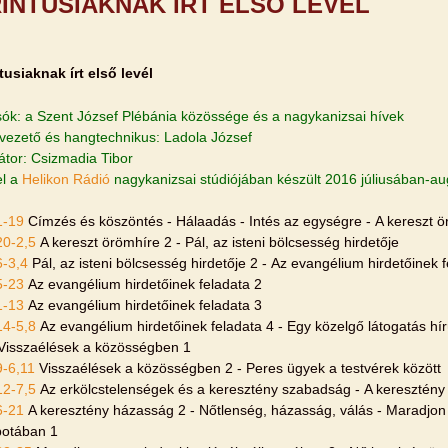
INTUSIAKNAK ÍRT ELSŐ LEVÉL
tusiaknak írt első levél
sók: a Szent József Plébánia közössége és a nagykanizsai hívek
lvezető és hangtechnikus: Ladola József
átor: Csizmadia Tibor
el a
Helikon Rádió
nagykanizsai stúdiójában készült 2016 júliusában-a
1-19
Címzés és köszöntés - Hálaadás - Intés az egységre - A kereszt ö
20-2,5
A kereszt örömhíre 2 - Pál, az isteni bölcsesség hirdetője
6-3,4
Pál, az isteni bölcsesség hirdetője 2 - Az evangélium hirdetőinek 
5-23
Az evangélium hirdetőinek feladata 2
1-13
Az evangélium hirdetőinek feladata 3
14-5,8
Az evangélium hirdetőinek feladata 4 - Egy közelgő látogatás hír
 Visszaélések a közösségben 1
9-6,11
Visszaélések a közösségben 2 - Peres ügyek a testvérek között
12-7,5
Az erkölcstelenségek és a keresztény szabadság - A keresztény
6-21
A keresztény házasság 2 - Nőtlenség, házasság, válás - Maradjon
apotában 1