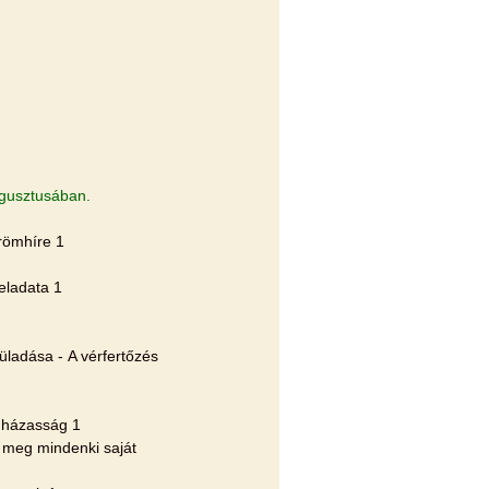
ugusztusában.
römhíre 1
feladata 1
üladása - A vérfertőzés
 házasság 1
 meg mindenki saját