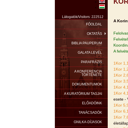
KOR
Látogatók/Visitors: 222512
A Korin
FŐOLDAL
Felolva
OKTATÁS
Felvéte
BIBLIA PAUPERUM
Koordin
A felvét
GALATA LEVÉL
PARAFRÁZIS
1Kor 1,
1Kor 1,
A KONFERENCIA
TÖRTÉNETE
1Kor 2,
1Kor 3,
DOKUMENTUMOK
1Kor 4,
1Kor 4,
A KURATÓRIUM TAGJAI
esete -
ELŐADÓINK
1Kor 5,
1Kor 6,
TANÁCSADÓK
1Kor 7,
GNILKA-DÍJASOK
életáll