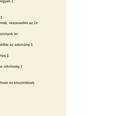
vegyek 1
 1
komák, részesedés az Úr
sszonyok az
okféle az adomány 1
ánya 1
 az üdvösség 1
telmek és köszöntések