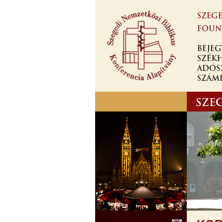
Ugrás a
tartalomra