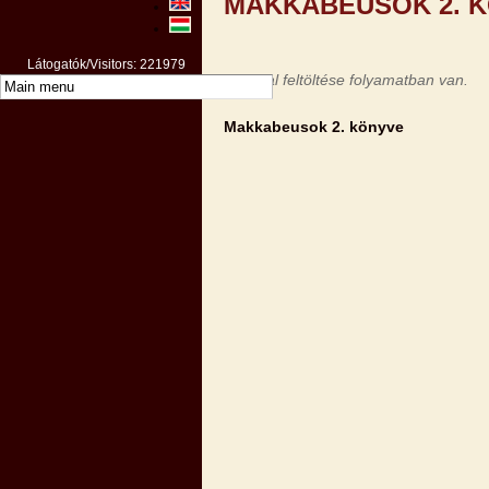
MAKKABEUSOK 2. 
Látogatók/Visitors: 221979
Az oldal feltöltése folyamatban van.
Makkabeusok 2. könyve