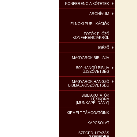
KONFERENCIA KÖTETEK
ARCHÍVUM
ELNÖKI PUBLIKÁCIÓK
FOTÓK ELŐZŐ
KONFERENCIÁKRÓL
IGÉZŐ
MAGYAROK BIBLIÁJA
500 HANGÚ BIBLIA
ÚJSZÖVETSÉG
MAGYAROK HANGZÓ
BIBLIÁJA ÓSZÖVETSÉG
BIBLIAKUTATÓK
LEXIKONA
(MUNKAPÉLDÁNY)
KIEMELT TÁMOGATÓINK
KAPCSOLAT
SZEGED, UTAZÁS
SZEGEDRE