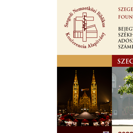
Ugrás a
tartalomra