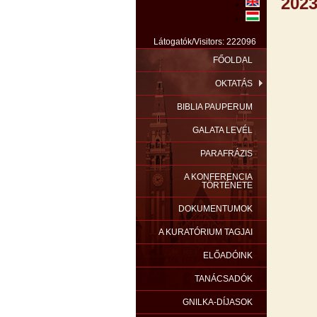
202
Látogatók/Visitors: 222096
FŐOLDAL
OKTATÁS
BIBLIA PAUPERUM
GALATA LEVÉL
PARAFRÁZIS
A KONFERENCIA
TÖRTÉNETE
DOKUMENTUMOK
A KURATÓRIUM TAGJAI
ELŐADÓINK
TANÁCSADÓK
GNILKA-DÍJASOK