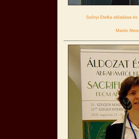
Szőnyi Etelka előadása és
Martin Meis