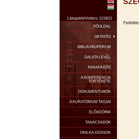
SZE
Látogatók/Visitors: 222822
Feltöltés
FŐOLDAL
OKTATÁS
BIBLIA PAUPERUM
GALATA LEVÉL
PARAFRÁZIS
A KONFERENCIA
TÖRTÉNETE
DOKUMENTUMOK
A KURATÓRIUM TAGJAI
ELŐADÓINK
TANÁCSADÓK
GNILKA-DÍJASOK