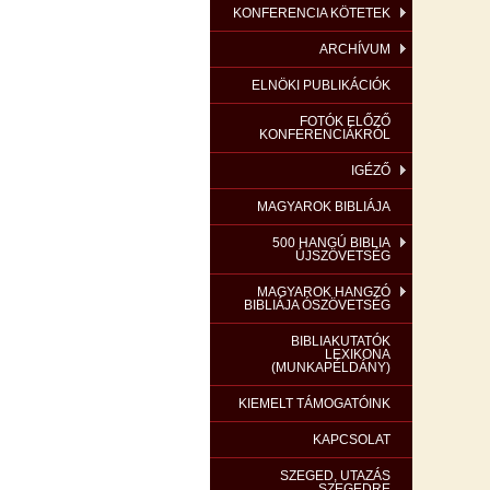
KONFERENCIA KÖTETEK
ARCHÍVUM
ELNÖKI PUBLIKÁCIÓK
FOTÓK ELŐZŐ
KONFERENCIÁKRÓL
IGÉZŐ
MAGYAROK BIBLIÁJA
500 HANGÚ BIBLIA
ÚJSZÖVETSÉG
MAGYAROK HANGZÓ
BIBLIÁJA ÓSZÖVETSÉG
BIBLIAKUTATÓK
LEXIKONA
(MUNKAPÉLDÁNY)
KIEMELT TÁMOGATÓINK
KAPCSOLAT
SZEGED, UTAZÁS
SZEGEDRE