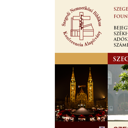
Ugrás a
tartalomra