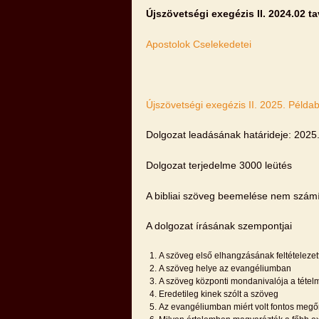
Újszövetségi exegézis II. 2024.02 ta
Apostolok Cselekedetei
Újszövetségi exegézis II. 2025. Péld
Dolgozat leadásának határideje: 2025.
Dolgozat terjedelme 3000 leütés
A bibliai szöveg beemelése nem számí
A dolgozat írásának szempontjai
A szöveg első elhangzásának feltételezett
A szöveg helye az evangéliumban
A szöveg központi mondanivalója a téte
Eredetileg kinek szólt a szöveg
Az evangéliumban miért volt fontos megőr