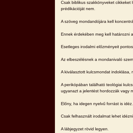
Csak biblikus szakkönyveket cikkeket 
prédikációját nem.
A szöveg mondandójára kell koncentrá
Ennek érdekében meg kell határozni a 
Esetleges irodalmi előzményeit pontos 
Az elbeszélésnek a mondanivaló szemp
A kiválasztott kulcsmondat indoklása, 
A perikópában található teológiai kul
ugyanazt a jelentést hordozzák vagy má
Előny, ha idegen nyelvű forrást is idéz.
Csak felhasznált irodalmat lehet idézni
A lábjegyzet rövid legyen.