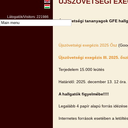
ÚJSZÖVETSÉGI EXE
Látogatók/Visitors: 221986
Újszövetségi tananyagok GFE hall
Újszövetségi exegézis 2025 Ősz
(Goog
Újszövetségi exegézis III. 2025. őszi
Terjedelem 15.000 leütés
Határidő: 2025. december 13. 12 óra.
A hallgatók figyelmébe!!!!
Legalább 4 papír alapú forrás idézése
Internetes források esetében a letölté