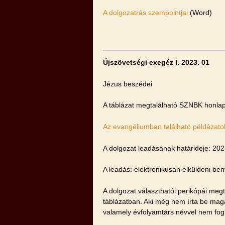
A dolgozatrás szempointjai
(Word)
Újszövetségi exegéz I. 2023. 01
Jézus beszédei
A táblázat megtalálható SZNBK honla
Az evangéliumban található példázato
A dolgozat leadásának határideje: 202
A leadás: elektronikusan elküldeni be
A dolgozat választhatói perikópái m
táblázatban. Aki még nem írta be mag
valamely évfolyamtárs névvel nem fogl