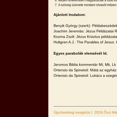
Milyen értelemben magyarázták a főbb e
A szöveg üzenete mostani olvasót milyen ö
Ajánlott Irodalom:
Benyik György (szerk): Példabeszédek
Joachim Jeremiás: Jézus Példázatai Re
Kozma Zsolt: Jézus Krisztus példázata
Hultgren A.J.: The Parables of Jesus
Egyes parabolák elemzését ld.
Jeromos Biblia kommentár Mt, Mk, L
Ortensio da Spinetoli: Mátá az egyh
Ortensio da Spinetoli: Lukács a sze
Újszövetségi exegézis I. 2024.Őszi fél