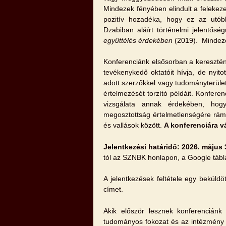
Mindezek fényében elindult a felekez
pozitív hozadéka, hogy ez az utób
Dzabiban aláírt történelmi jelentő
együttélés érdekében
(2019). Mindezek
Konferenciánk elsősorban a keresztén
tevékenykedő oktatóit hívja, de nyit
adott szerzőkkel vagy tudományterülett
értelmezését torzító példáit. Konfere
vizsgálata annak érdekében, hogy
megosztottság értelmetlenségére rámu
és vallások között.
A konferenciára v
Jelentkezési határidő: 2026. május 
tól az SZNBK honlapon, a Google tábl
A jelentkezések feltétele egy beküld
címet.
Akik először lesznek konferenciánk 
tudományos fokozat és az intézmény 