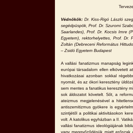
Terveze
Védnökök:
Dr. Kiss-Rigó László sz
segédpüspök, Prof. Dr. Szuromi Szabol
Saarlandes
), Prof. Dr. Kocsis Imre 
Egyetem), rektorhelyettes, Prof. Dr.
Zoltán (Debreceni Református Hittud
– Zsidó Egyetem
Budapest
A vallási fanatizmus manapság legin
európai társadalom ellen elkövetett at
hivatkozásai azonban sokkal régebbr
nyomát, és az ókori keresztény üldözé
sem mentes a fanatikus keresztény mis
sok áldozatot követelt. Sőt, a reform
ateizmus megjelenésével a hitetlens
antiszemitizmus gyökere is egyértel
szintjétől a politikai aktivitásokon k
volt. A katolikus egyházban a II. Vat
vallási fanatizmus ideológiájának bibl
vagy meggyőződésük miatt erőszak ál