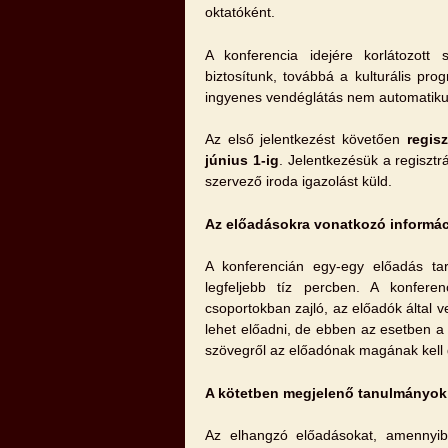
oktatóként.
A konferencia idejére korlátozott 
biztosítunk, továbbá a kulturális pr
ingyenes vendéglátás nem automatiku
Az első jelentkezést követően
regisz
június 1-ig
. Jelentkezésük a regisztrá
szervező iroda igazolást küld.
Az előadásokra vonatkozó informá
A konferencián egy-egy előadás tar
legfeljebb tíz percben. A konfere
csoportokban zajló, az előadók által v
lehet előadni, de ebben az esetben a 
szövegről az előadónak magának kell
A kötetben megjelenő tanulmányok 
Az elhangzó előadásokat, amennyib