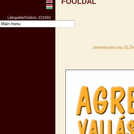
FŐOLDAL
Látogatók/Visitors: 222592
Jelentkezési lap EL