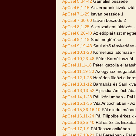
ApCsel 5,34-42
Gamáliel beszéde
ApCsel 6,1-15
A szerpapok kiválasztás
ApCsel 7,1-29
István beszéde 1
ApCsel 7,30-60
István beszéde 2
ApCsel 8,1-25
A jeruzsálemi üldözés 
ApCsel 8,26-40
Az etiópiai tiszt megté
ApCsel 9,1-19
Saul megtérése
ApCsel 9,19-43
Saul első ténykedése 
ApCsel 10,1-23
Kornéliusz látomása - 
ApCsel 10,23-48
Péter Kornéliusznál 
ApCsel 11,1-18
Péter igazolja eljárásá
ApCsel 11,19-30
Az egyház megalakít
ApCsel 12,1-25
Heródes üldözi a kere
ApCsel 13,1-12
Barnabás és Saul kivál
ApCsel 13,13-52
A pizidiai Antióchiáb
ApCsel 14,1-28
Pál Ikóniumban - Pál L
ApCsel 15,1-35
Vita Antióchiában - Az 
ApCsel 15,36-16,10
Pál elindul második
ApCsel 16,11-24
Pál Filippibe érkezik
ApCsel 16,25-40
Pál és Szilás kiszab
ApCsel 17,1-9
Pál Tesszalonikában
ApCsel 17,10-21
Pál Bereában - Pál 