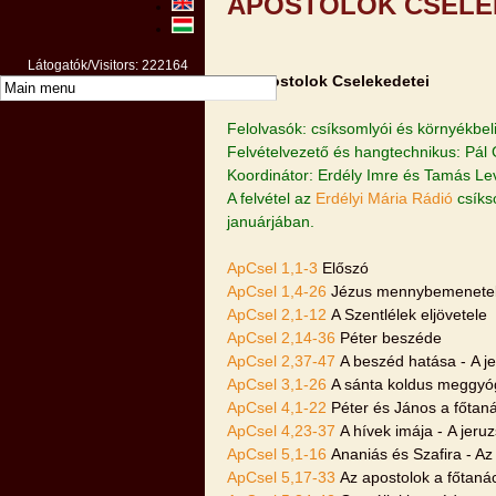
APOSTOLOK CSELE
Látogatók/Visitors: 222164
Az Apostolok Cselekedetei
Felolvasók: csíksomlyói és környékbel
Felvételvezető és hangtechnikus: Pál G
Koordinátor: Erdély Imre és Tamás Le
A felvétel az
Erdélyi Mária Rádió
csíks
januárjában.
ApCsel 1,1-3
Előszó
ApCsel 1,4-26
Jézus mennybemenetel
ApCsel 2,1-12
A Szentlélek eljövetele
ApCsel 2,14-36
Péter beszéde
ApCsel 2,37-47
A beszéd hatása - A j
ApCsel 3,1-26
A sánta koldus meggyóg
ApCsel 4,1-22
Péter és János a főtaná
ApCsel 4,23-37
A hívek imája - A jeruz
ApCsel 5,1-16
Ananiás és Szafira - A
ApCsel 5,17-33
Az apostolok a főtanác