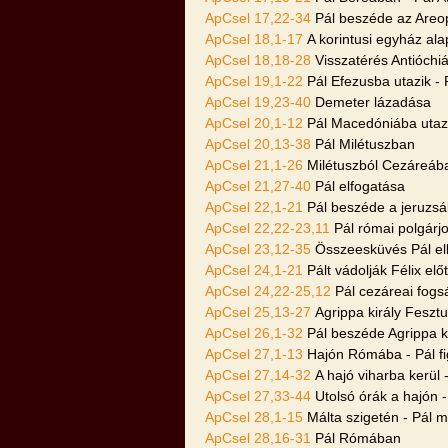
ApCsel 17,22-34
Pál beszéde az Are
ApCsel 18,1-17
A korintusi egyház alap
ApCsel 18,18-28
Visszatérés Antióchiá
ApCsel 19,1-22
Pál Efezusba utazik -
ApCsel 19,23-40
Demeter lázadása
ApCsel 20,1-12
Pál Macedóniába utazi
ApCsel 20,13-38
Pál Milétuszban
ApCsel 21,1-26
Milétuszból Cezáreába
ApCsel 21,27-40
Pál elfogatása
ApCsel 22,1-21
Pál beszéde a jeruzsá
ApCsel 22,22-23,11
Pál római polgárjo
ApCsel 23,12-35
Összeesküvés Pál ell
ApCsel 24,1-21
Pált vádolják Félix elő
ApCsel 24,22-25,12
Pál cezáreai fogsá
ApCsel 25,13-27
Agrippa király Fesztus
ApCsel 26,1-32
Pál beszéde Agrippa ki
ApCsel 27,1-13
Hajón Rómába - Pál f
ApCsel 27,14-32
A hajó viharba kerül -
ApCsel 27,33-44
Utolsó órák a hajón -
ApCsel 28,1-15
Málta szigetén - Pál 
ApCsel 28,16-31
Pál Rómában