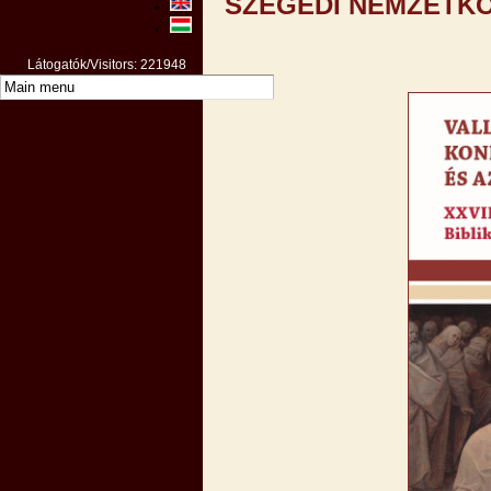
SZEGEDI NEMZETKÖ
Látogatók/Visitors: 221948