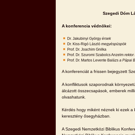
Szegedi Dóm Lá
A konferencia védnökei:
Dr. Jakubinyi György
érsek
Dr. Kiss-Rigó László
megyéspüspök
Prof. Dr. Joachim Gnilka
Prof. Dr. Szuromi Szabolcs Anzelm
rektor
Prof. Dr. Martos Levente Balázs
a Pápai B
A konferenciát a frissen bejegyzett Sz
A konfliktusok szaporodnak környezetün
álcázott összecsapások, emberek millió
olvashatunk.
Kérdés hogy miként néznek ki ezek a k
keresztény ősegyházban.
A Szegedi Nemzetközi Biblikus Konfere