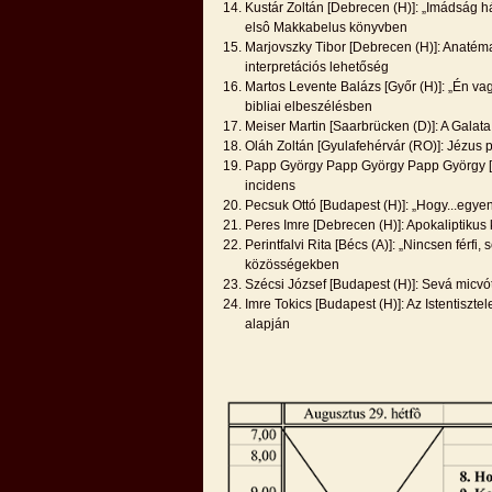
Kustár Zoltán [Debrecen (H)]: „Imádság
elsô Makkabelus könyvben
Marjovszky Tibor [Debrecen (H)]: Anatém
interpretációs lehetőség
Martos Levente Balázs [Győr (H)]: „Én vag
bibliai elbeszélésben
Meiser Martin [Saarbrücken (D)]: A Galata 
Oláh Zoltán [Gyulafehérvár (RO)]: Jézus po
Papp György Papp György Papp György [K
incidens
Pecsuk Ottó [Budapest (H)]: „Hogy...egyen
Peres Imre [Debrecen (H)]: Apokaliptikus
Perintfalvi Rita [Bécs (A)]: „Nincsen férfi,
közösségekben
Szécsi József [Budapest (H)]: Sevá micv
Imre Tokics [Budapest (H)]: Az Istentiszt
alapján