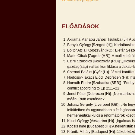
ELŐADÁSOK
Akijama Manabu János [Tsukuba (J)]: A „
Benyik György [Szeged (H)]: Korinthosi kr
Bojtor Attila [Kolozsvár (RO)]: Elefántve
Mario Cifrak [Zagreb (HR)]: A multikultúr
Czire Szabolcs [Kolozsvár (RO)]: „Dicsek
gazdag(ság) vallási konfliktusa a Jakab-
Csernai Balázs [Győr (H)]: Jézusi konflik
Hodossy-Takács Előd [Debrecen (H)]: In
Horváth Endre [Szabadka (SRB)]: “For by h
conflict according to Ep 2:11–22
Jenei Péter [Debrecen (H)]: „Nem tartoz
móábi Ruth esetében?
Juhász Gergely [Liverpool (GB)]: „Ne le
lelkületben és ugyanabban a felfogásban!
hermeneutikai kulcs a reformátorok közöt
Kocsi György [Veszprém (H)]: „Irgalmas I
Kocsis Imre [Budapest (H)]: A hellenistá
Kránitz Mihály [Budapest (H)]: Jákob kü