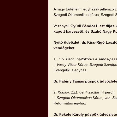
A nagy történelmi egyházak jellemző 
Szegedi Ökumenikus kórus, Szegedi Sz
Vezényel:
Gyüdi Sándor Liszt díjas k
kapott karvezető, és Szabó Nagy Ko
Nyitó üdvözlet: dr. Kiss-Rigó Lász
vendégeket.
1.
J. S. Bach: Nyitókórus a János-pas
– Vaszy Viktor Kórus, Szegedi Szimfo
Evangélikus egyház
Dr. Fabiny Tamás püspök üdvözlet
2.
Kodály: 121. genfi zsoltár
(4 perc)
– Szegedi Ökumenikus Kórus, vez. Sz
Református egyház
Dr. Fekete Károly püspök üdvözlete