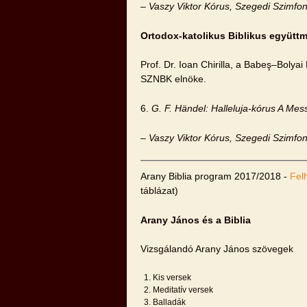
– Vaszy Viktor Kórus, Szegedi Szimfo
Ortodox-katolikus Biblikus együtt
Prof. Dr. Ioan Chirilla, a Babeş–Boly
SZNBK elnöke.
6.
G
. F. Händel: Halleluja-kórus A Mes
– Vaszy Viktor Kórus, Szegedi Szimfo
Arany Biblia program 2017/2018 -
Fel
táblázat)
Arany János és a Biblia
Vizsgálandó Arany János szövegek
Kis versek
Meditatív versek
Balladák