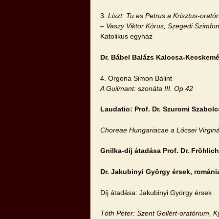
3.
Liszt: Tu es Petrus a Krisztus-orató
– Vaszy Viktor Kórus, Szegedi Szimfo
Katolikus egyház
Dr. Bábel Balázs Kalocsa-Kecskemé
4. Orgona Simon Bálint
A Guilmant: szonáta III. Op 42
Laudatio: Prof. Dr. Szuromi Szabol
Choreae Hungariacae a Lőcsei Virginál
Gnilka-díj átadása Prof. Dr. Fröhli
Dr. Jakubinyi György érsek, románi
Díj átadása: Jakubinyi György érsek
Tóth Péter: Szent Gellért-oratórium, Ky