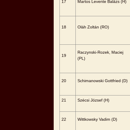
17
Martos Levente Balázs (H)
18
Oláh Zoltán (RO)
Raczynski-Rozek, Maciej
19
(PL)
20
Schimanowski Gottfried (D)
21
Szécsi József (H)
22
Wittkowsky Vadim (D)