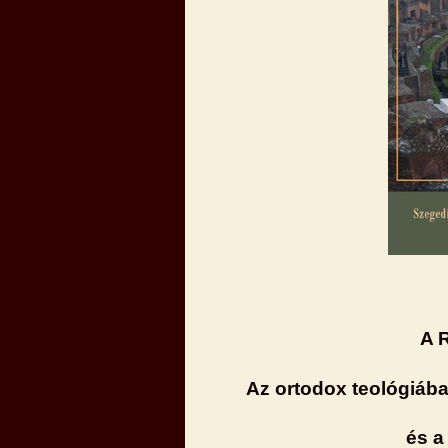
A 
Az ortodox teológiáb
és a