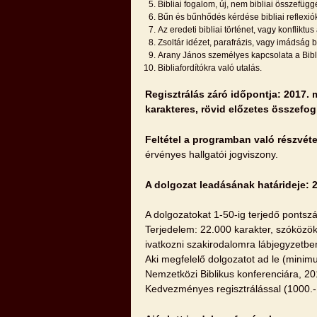
Bibliai fogalom, új, nem bibliai összefüg
Bűn és bűnhődés kérdése bibliai reflexió
Az eredeti bibliai történet, vagy konfliktus 
Zsoltár idézet, parafrázis, vagy imádság 
Arany János személyes kapcsolata a Bibl
Bibliafordítókra való utalás.
Regisztrálás záró időpontja: 2017. m
karakteres, rövid előzetes összefog
Feltétel a programban való részvéte
érvényes hallgatói jogviszony.
A dolgozat leadásának határideje: 2
A dolgozatokat 1-50-ig terjedő pontszá
Terjedelem: 22.000 karakter, szóközök
ivatkozni szakirodalomra lábjegyzetb
Aki megfelelő dolgozatot ad le (minim
Nemzetközi Biblikus konferenciára, 2
Kedvezményes regisztrálással (1000.- F