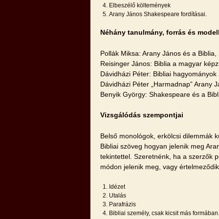
Elbeszélő költemények
Arany János Shakespeare fordításai.
Néhány tanulmány, forrás és model
Pollák Miksa: Arany János és a Biblia
Reisinger János: Biblia a magyar kép
Dávidházi Péter: Bibliai hagyományok
Dávidházi Péter „Harmadnap” Arany Já
Benyik György: Shakespeare és a Bibli
Vizsgálódás szempontjai
Belső monológok, erkölcsi dilemmák kut
Bibliai szöveg hogyan jelenik meg Ara
tekintettel. Szeretnénk, ha a szerzők
módon jelenik meg, vagy értelmeződik
Idézet
Utalás
Parafrázis
Bibliai személy, csak kicsit más formában