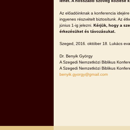
lehet. A hosszabb szöveg közlése k
Az előadóinknak a konferencia idejére 
ingyenes részvételt biztosítunk. Az ét
június 1-ig jelezni.
Kérjük, hogy a sze
érkezésüket és távozásukat.
Szeged, 2016. október 18. Lukács eva
Dr. Benyik György
A Szegedi Nemzetközi Biblikus Konfere
A Szegedi Nemzetközi Biblikus Konfere
benyik.gyorgy@gmail.com