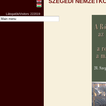
SZEGEDI NEMZETKÖ
Látogatók/Visitors: 222019