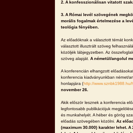
2. A
konfesszionálisan vitatott sza
3. A
Római levél szövegének megközel
morális fogalmak értelmezése a levé
teológia fényében.
Az előadóknak a választott témát konk
választott illusztrált szöveg felhaszná
közöljék lábjegyzetben. Az összefoglal
szöveg alapját.
A németül/angolul me
A konferencián elhangzott előadásokat
konferencia kiadványunkban német/ang
honlapjára (
http://www.sznbk1988.hu/
november 26.
Akik először lesznek a konferencia el
legfontosabb publikációjuk megjelölés
és munkahelyét. A héber és görög szav
előadás szövegében közölni.
Az előa
(maximum 30.000) karakter lehet. A