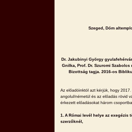
Szeged, Dóm altemplo
Dr. Jakubinyi György gyulafehérvár
Gnilka, Prof. Dr. Szuromi Szabolcs 
Bizottság tagja. 2016-os Bibli
Az előadóinktól azt kérjük, hogy 2017.
angolul/németül és az előadás rövid 
érkezett előadásokat három csoportba
1. A
Római levél helye az exegézis t
szerzőknél,