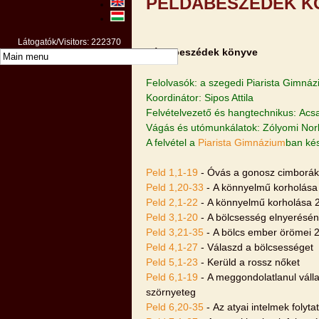
PÉLDABESZÉDEK K
Látogatók/Visitors: 222370
Példabeszédek könyve
Felolvasók: a szegedi Piarista Gimnáz
Koordinátor: Sipos Attila
Felvételvezető és hangtechnikus: Acs
Vágás és utómunkálatok: Zólyomi Nor
A felvétel a
Piarista Gimnázium
ban ké
Peld 1,1-19
- Óvás a gonosz cimborák
Peld 1,20-33
- A könnyelmű korholása
Peld 2,1-22
- A könnyelmű korholása 
Peld 3,1-20
- A bölcsesség elnyerésén
Peld 3,21-35
- A bölcs ember örömei 
Peld 4,1-27
- Válaszd a bölcsességet
Peld 5,1-23
- Kerüld a rossz nőket
Peld 6,1-19
- A meggondolatlanul válla
szörnyeteg
Peld 6,20-35
- Az atyai intelmek folyta