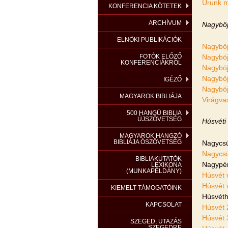
Urunk m
KONFERENCIA KÖTETEK
ARCHÍVUM
Nagyböj
ELNÖKI PUBLIKÁCIÓK
Nagyböj
Nagyböj
FOTÓK ELŐZŐ
KONFERENCIÁKRÓL
Nagyböj
Nagyböj
IGÉZŐ
Nagyböj
MAGYAROK BIBLIÁJA
Virágva
500 HANGÚ BIBLIA
ÚJSZÖVETSÉG
Húsvéti
MAGYAROK HANGZÓ
BIBLIÁJA ÓSZÖVETSÉG
Nagycsü
Nagycsü
BIBLIAKUTATÓK
Nagypé
LEXIKONA
(MUNKAPÉLDÁNY)
Húsvét v
Húsvét 
KIEMELT TÁMOGATÓINK
Húsvéth
KAPCSOLAT
Húsvét 
Húsvét 
SZEGED, UTAZÁS
SZEGEDRE