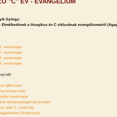
ZŐ "C" ÉV - EVANGÉLIUM
yik György:
- Elmélkedések a liturgikus év C ciklusának evangéliumairól (Aga
1. vasárnapja
2. vasárnapja
3. vasárnapja
4. vasárnapja
nyi idő
ny éjféli mise
ny ünnepi mise
salád vasárnapja
ria Istenanyaságának ünnepe
ny utáni 2. vasárnap
egjelenése (Vízkereszt)