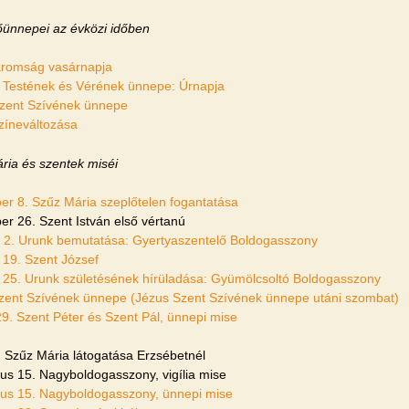
őünnepei az évközi időben
romság vasárnapja
s Testének és Vérének ünnepe: Úrnapja
zent Szívének ünnepe
zíneváltozása
ria és szentek miséi
r 8. Szűz Mária szeplőtelen fogantatása
r 26. Szent István első vértanú
 2. Urunk bemutatása: Gyertyaszentelő Boldogasszony
 19. Szent József
 25. Urunk születésének hírüladása: Gyümölcsoltó Boldogasszony
zent Szívének ünnepe (Jézus Szent Szívének ünnepe utáni szombat)
29. Szent Péter és Szent Pál, ünnepi mise
2. Szűz Mária látogatása Erzsébetnél
us 15. Nagyboldogasszony, vigília mise
us 15. Nagyboldogasszony, ünnepi mise