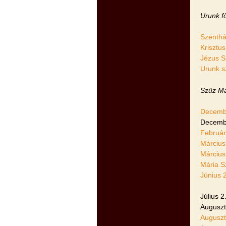
Urunk f
Szenthá
Krisztu
Jézus S
Urunk s
Szűz Má
Decembe
Decembe
Február
Március
Március
Mária S
Június 
Július 
Auguszt
Auguszt