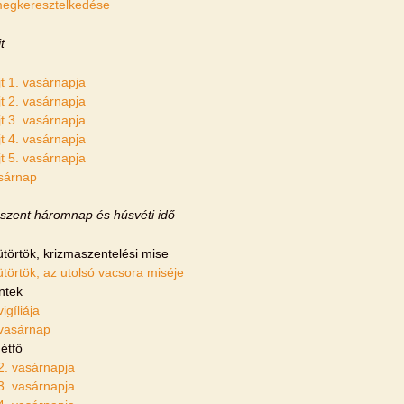
egkeresztelkedése
t
t 1. vasárnapja
t 2. vasárnapja
t 3. vasárnapja
t 4. vasárnapja
t 5. vasárnapja
sárnap
 szent háromnap és húsvéti idő
törtök, krizmaszentelési mise
törtök, az utolsó vacsora miséje
ntek
igíliája
vasárnap
étfő
2. vasárnapja
3. vasárnapja