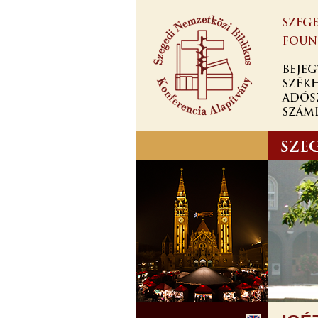
Ugrás a
tartalomra