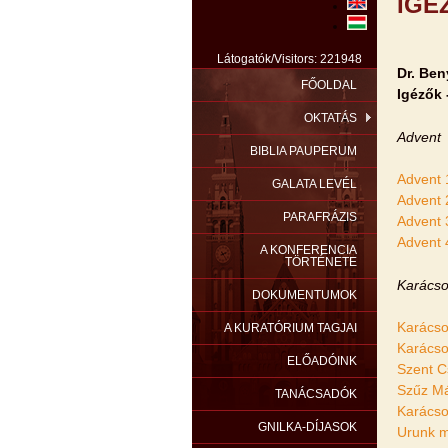
IGÉ
Látogatók/Visitors: 221948
Dr. Ben
FŐOLDAL
Igézők 
OKTATÁS
Advent
BIBLIA PAUPERUM
Advent 
GALATA LEVÉL
Advent 
PARAFRÁZIS
Advent 
Advent 
A KONFERENCIA
TÖRTÉNETE
Karácso
DOKUMENTUMOK
Karácso
A KURATÓRIUM TAGJAI
Karácso
ELŐADÓINK
Szent C
Szűz Má
TANÁCSADÓK
Karácso
GNILKA-DÍJASOK
Urunk m