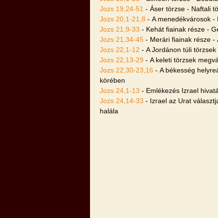
Jozs 19,24-51
- Áser törzse - Naftali t
Jozs 20,1-21,8
- A menedékvárosok - L
Jozs 21,9-33
- Kehát fiainak része - G
Jozs 21,34-45
- Merári fiainak része -
Jozs 22,1-12
- A Jordánon túli törzsek
Jozs 22,13-29
- A keleti törzsek megvá
Jozs 22,30-23,16
- A békesség helyreá
körében
Jozs 24,1-13
- Emlékezés Izrael hivat
Jozs 24,14-33
- Izrael az Urat választ
halála