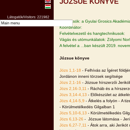
JÓZSUE KÖNYVE
Látogatók/Visitors: 221982
Felolvasók: a Gyulai Grosics Akadémia
Koordinátor:
Felvételvezető és hangtechnikusok:
Vágás és utómunkálatok: Zólyomi Nor
A felvétel a ...ban készült 2019. nov
Józsue könyve
Józs 1,1-18
- Felhívás az Ígéret földjé
Jordánon inneni törzsek segítsége
Józs 2,1-16
- Józsue hírszerzői Jerik
Józs 2,16-3,11
- Rácháb és a hírszerző
Józs 3,14-4,13
- Előkészület az átkelés
Józs 4,14-5,9
- Átkelés a folyón - A t
- Körülmetélkedés Gilgalban 1
Józs 5,10-6,13
- Körülmetélkedés Gilg
Józs 6,13-26
- Józsue látomása - Jerik
Józs 6,27-7,11
- Átok arra, aki Jerikó