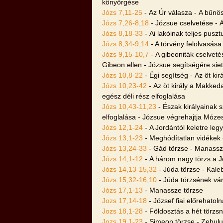
könyörgése
Józs 7,11-25
- Az Úr válasza - A bűn
Józs 7,26-8,18
- Józsue cselvetése - Az
Józs 8,18-33
- Ai lakóinak teljes puszt
Józs 8,34-9,14
- A törvény felolvasása 
Józs 9,15-10,7
- A gibeoniták cselveté
Gibeon ellen - Józsue segítségére si
Józs 10,8-22
- Égi segítség - Az öt ki
Józs 10,23-42
- Az öt király a Makked
egész déli rész elfoglalása
Józs 10,43-11,23
- Észak királyainak 
elfoglalása - Józsue végrehajtja Mózes
Józs 12,1-24
- A Jordántól keletre legy
Józs 13,1-23
- Meghódítatlan vidékek -
Józs 13,24-33
- Gád törzse - Manassz
Józs 14,1-12
- A három nagy törzs a J
Józs 14,13-15,32
- Júda törzse - Kaleb
Józs 15,32-16,10
- Júda törzsének vár
Józs 17,1-13
- Manassze törzse
Jozs 17,14-18
- József fiai előrehatol
Jozs 18,1-28
- Földosztás a hét törzs
Jozs 19,1-23
- Simeon törzse - Zebulu