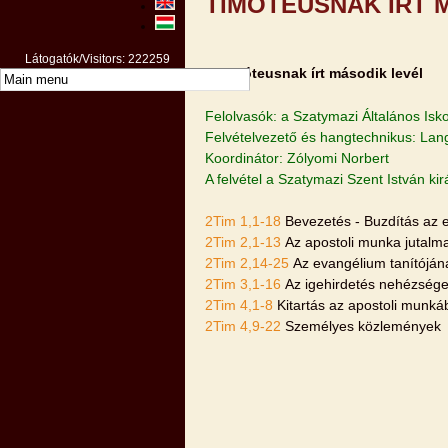
TIMÓTEUSNAK ÍRT 
Látogatók/Visitors: 222259
A Timóteusnak írt második levél
Felolvasók: a Szatymazi Általános Isko
Felvételvezető és hangtechnikus: Lan
Koordinátor: Zólyomi Norbert
A felvétel a Szatymazi Szent István k
2Tim 1,1-18
Bevezetés - Buzdítás az 
2Tim 2,1-13
Az apostoli munka jutalm
2Tim 2,14-25
Az evangélium tanítójána
2Tim 3,1-16
Az igehirdetés nehézségei
2Tim 4,1-8
Kitartás az apostoli munká
2Tim 4,9-22
Személyes közlemények