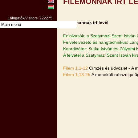
FILEMONNAK ÍRT L
Látogatók/Visitors: 222275
A Filemonnak írt levél
Felolvasók: a Szatymazi Szent István 
Felvételvezető és hangtechnikus: Lan
Koordinátor: Sutka István és Zólyomi 
A felvétel a Szatymazi Szent István k
Filem 1,1-12
Címzés és üdvözlet - A m
Filem 1,13-25
A menekült rabszolga ü