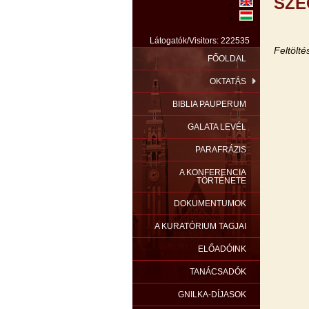
SZE
Látogatók/Visitors: 222535
Feltöltés
FŐOLDAL
OKTATÁS
BIBLIA PAUPERUM
GALATA LEVÉL
PARAFRÁZIS
A KONFERENCIA
TÖRTÉNETE
DOKUMENTUMOK
A KURATÓRIUM TAGJAI
ELŐADÓINK
TANÁCSADÓK
GNILKA-DÍJASOK