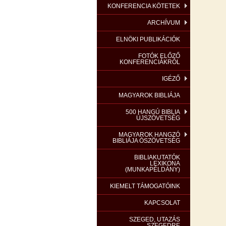
KONFERENCIA KÖTETEK
ARCHÍVUM
ELNÖKI PUBLIKÁCIÓK
FOTÓK ELŐZŐ
KONFERENCIÁKRÓL
IGÉZŐ
MAGYAROK BIBLIÁJA
500 HANGÚ BIBLIA
ÚJSZÖVETSÉG
MAGYAROK HANGZÓ
BIBLIÁJA ÓSZÖVETSÉG
BIBLIAKUTATÓK
LEXIKONA
(MUNKAPÉLDÁNY)
KIEMELT TÁMOGATÓINK
KAPCSOLAT
SZEGED, UTAZÁS
SZEGEDRE