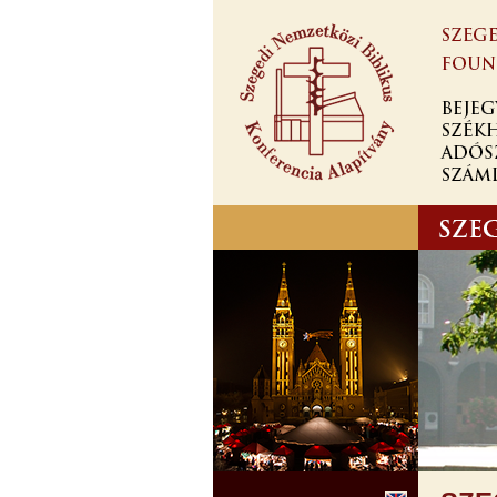
Ugrás a
tartalomra