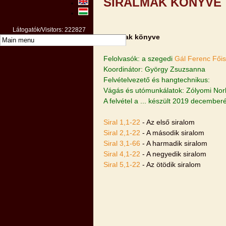
SIRALMAK KÖNYVE
Látogatók/Visitors: 222827
Siralmak könyve
Felolvasók: a szegedi
Gál Ferenc Főis
Koordinátor: György Zsuzsanna
Felvételvezető és hangtechnikus:
Vágás és utómunkálatok: Zólyomi Nor
A felvétel a ... készült 2019 december
Siral 1,1-22
- Az első siralom
Siral 2,1-22
- A második siralom
Siral 3,1-66
- A harmadik siralom
Siral 4,1-22
- A negyedik siralom
Siral 5,1-22
- Az ötödik siralom