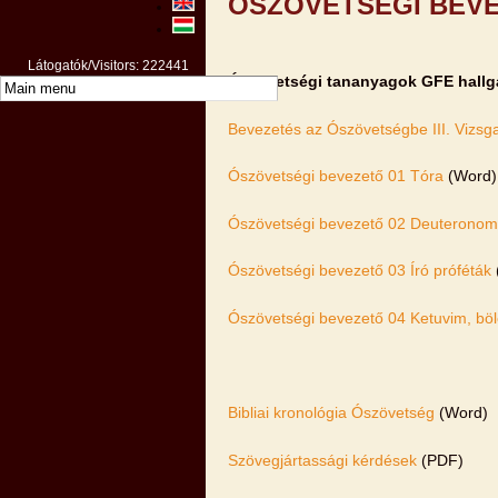
ÓSZÖVETSÉGI BEV
Látogatók/Visitors: 222441
Ószövetségi tananyagok GFE hallg
Bevezetés az Ószövetségbe III. Vizsg
Ószövetségi bevezető 01 Tóra
(Word)
Ószövetségi bevezető 02 Deuteronomis
Ószövetségi bevezető 03 Író próféták
Ószövetségi bevezető 04 Ketuvim, bölc
Bibliai kronológia Ószövetség
(Word)
Szövegjártassági kérdések
(PDF)