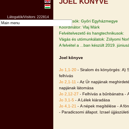
JOEL KÖNYVE
Látogatók/Visitors: 222814
Felolvasók: Győri Egyházmegye
Koordinátor: Vlaj Márk
Felvételvezető és hangtechnikusok:
Vágás és utómunkálatok: Zólyomi Nor
A felvétel a ...ban készült 2019. júniu
Joel könyve
Jo 1,1-20
- Siralom és könyörgés: A) S
felhívás
Jo 2,1-11
- Az Úr napjának meghirdetés
napjának látomása
Jo 2,12-27
- Felhívás a bűnbánatra - 
Jo 3,1-5
- A Lélek kiáradása
Jo 4,1-21
- A népek megítélése - A föní
- Paradicsomi állapot. Izrael újjászület