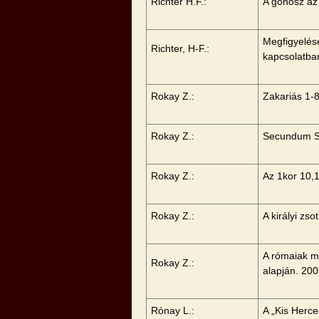
Richter H.F.:
A gonosz a
Megfigyelés
Richter, H-F.:
kapcsolatba
Rokay Z.:
Zakariás 1-8
Rokay Z.:
Secundum Sc
Rokay Z.:
Az 1kor 10,
Rokay Z.:
A királyi zso
A rómaiak m
Rokay Z.:
alapján. 20
Rónay L.:
A „Kis Herce