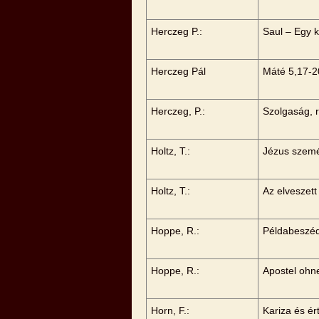
Herczeg P.:
Saul – Egy k
Herczeg Pál
Máté 5,17-2
Herczeg, P.:
Szolgaság, 
Holtz, T.:
Jézus szemé
Holtz, T.:
Az elveszet
Hoppe, R.:
Példabeszéd
Hoppe, R.:
Apostel ohn
Horn, F.:
Kariza és é