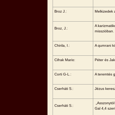
Broz J.:
Melkizedek 
A karizmati
Broz, J.:
misszióban.
Chirila, I.:
A qumrani k
Cifrak Mario:
Péter és Jak
Corti G-L.:
A teremtés 
Cserháti S.:
Jézus keres
„Asszonytól 
Cserháti S.:
Gal 4,4 szer