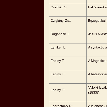
Cserháti S.:
Pál önként v
Cziglányi Zs.:
Egzegetikai
Dugandžić I.
Jézus állásf
Eynikel, E.:
A syntactic 
Fabiny T.:
A Magnificat
Fabiny T.:
A hatástörté
"A lelki Iz
Fabiny T:
(1533)".
Farkasfalvy D.:
A jelenések