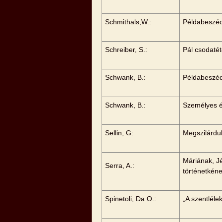
Schmithals,W.:
Példabeszéd
Schreiber, S.:
Pál csodatét
Schwank, B.:
Példabeszéd 
Schwank, B.:
Személyes 
Sellin, G:
Megszilárdul
Máriának, J
Serra, A.:
történetkén
Spinetoli, Da O.:
„A szentléle