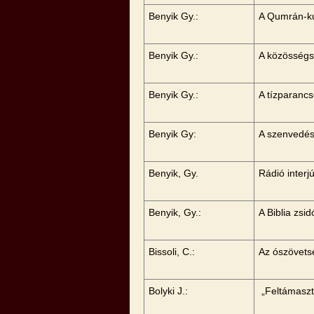
Benyik Gy.:
A Qumrán-ku
Benyik Gy.:
A közösségs
Benyik Gy.:
A tízparanc
Benyik Gy:
A szenvedés
Benyik, Gy.
Rádió inter
Benyik, Gy.:
A Biblia zsi
Bissoli, C.:
Az ószövets
Bolyki J.:
„Feltámaszta