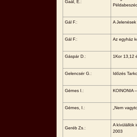
Gaál, E.:
Példabeszé
Gál F.:
A Jelenések
Gál F.:
Az egyház k
Gáspár D.:
1Kor 13,12 é
Gelencsér G.:
Időzés Tarko
Gémes I.:
KOINONIA – 
Gémes, I.:
„Nem vagyto
A kívülállók
Geréb Zs.:
2003