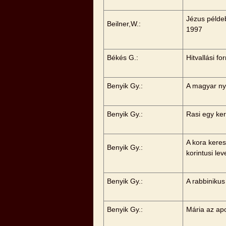
Jézus példeb
Beilner,W.:
1997
Békés G.:
Hitvallási f
Benyik Gy.:
A magyar ny
Benyik Gy.:
Rasi egy ke
A kora kere
Benyik Gy.:
korintusi le
Benyik Gy.:
A rabbiniku
Benyik Gy.:
Mária az ap