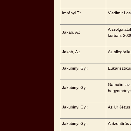
Imrényi T.:
Vladimir Lo
A szolgálato
Jakab, A.:
korban. 200
Jakab, A.:
Az allegóri
Jakubinyi Gy.:
Eukarisztiku
Gamáliel az
Jakubinyi Gy.:
hagyományb
Jakubinyi Gy.:
Az Úr Jézus
Jakubinyi Gy.:
A Szentírás 