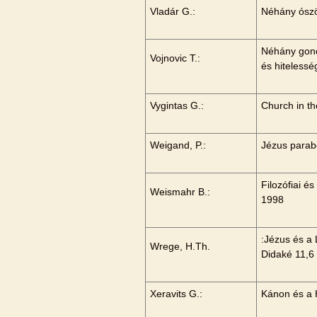
Vladár G.:
Néhány ószöv
Néhány gond
Vojnovic T.:
és hitelessé
Vygintas G.:
Church in th
Weigand, P.:
Jézus parab
Filozófiai é
Weismahr B.:
1998
:Jézus és a
Wrege, H.Th.
Didaké 11,6
Xeravits G.:
Kánon és a 