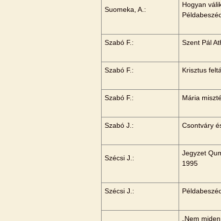
Hogyan válik
Suomeka, A.:
Példabeszé
Szabó F.:
Szent Pál A
Szabó F.:
Krisztus fel
Szabó F.:
Mária miszt
Szabó J.:
Csontváry é
Jegyzet Qum
Szécsi J.:
1995
Szécsi J.:
Példabeszéd
„Nem miden 