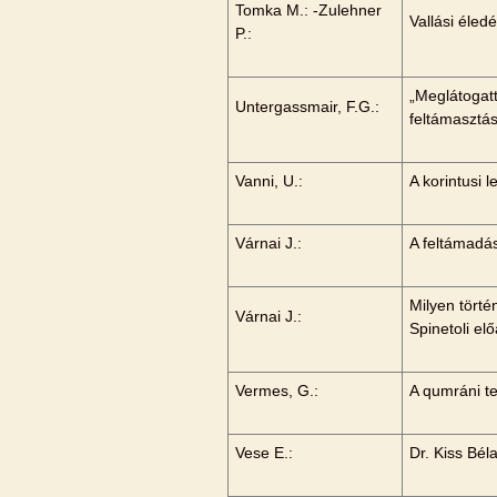
Tomka M.: -Zulehner
Vallási éle
P.:
„Meglátogatt
Untergassmair, F.G.:
feltámasztá
Vanni, U.:
A korintusi 
Várnai J.:
A feltámadás
Milyen törté
Várnai J.:
Spinetoli e
Vermes, G.:
A qumráni t
Vese E.:
Dr. Kiss Bé