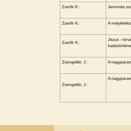
Zamfir K.:
Jeremiás sz
Zamfir K.:
A mélylélekt
Jézus - tör
Zamfir K.:
hatástörtén
Zsengellér, J.:
A nagyparanc
A nagyparanc
Zsengellér, J.: