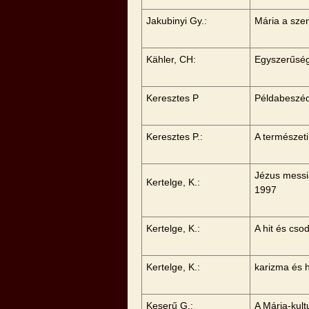
Jakubinyi Gy.:
Mária a sze
Kähler, CH:
Egyszerűség
Keresztes P
Példabeszéd 
Keresztes P.:
A természet
Jézus messiá
Kertelge, K.:
1997
Kertelge, K.:
A hit és cs
Kertelge, K.:
karizma és h
Keserű G.:
A Mária-kul