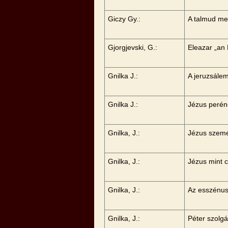
Giczy Gy.:
A talmud me
Gjorgjevski, G.:
Eleazar „an
Gnilka J.:
A jeruzsále
Gnilka J.:
Jézus peréne
Gnilka, J.:
Jézus szemé
Gnilka, J.:
Jézus mint c
Gnilka, J.:
Az esszénus
Gnilka, J.:
Péter szolg