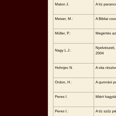
Maton J.
A tíz paranc
Meiser, M.:
A Bibliai cs
Müller, P.:
Megértés az
Nyelvészeti,
Nagy L.J.:
2004
Hohnjec N.
A vita részt
Ordon, H.:
A qumráni p
Peres I.
Miért hagyt
Peres I.:
A tíz szűz 