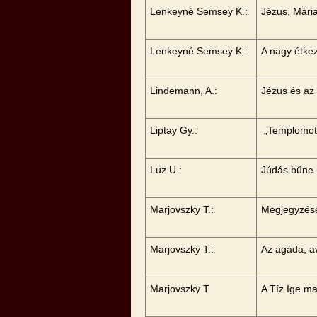
Lenkeyné Semsey K.:
Jézus, Mári
Lenkeyné Semsey K.:
A nagy étke
Lindemann, A.:
Jézus és az
Liptay Gy.:
„Templomot 
Luz U.:
Júdás bűne m
Marjovszky T.:
Megjegyzése
Marjovszky T.:
Az agáda, av
Marjovszky T
A Tíz Ige m