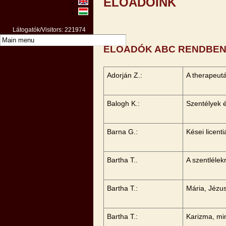
ELŐADÓINK
Látogatók/Visitors: 221974
ELŐADÓK ABC RENDBE
Adorján Z.:
A therapeut
Balogh K.:
Szentélyek 
Barna G.:
Kései licent
Bartha T..
A szentlélek
Bartha T.:
Mária, Jézu
Bartha T.:
Karizma, mi