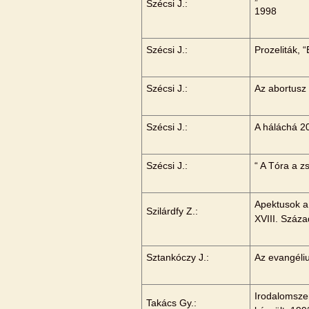
Szécsi J.:
1998
Szécsi J.:
Prozeliták, 
Szécsi J.:
Az abortusz 
Szécsi J.:
A háláchá 2
Szécsi J.:
“ A Tóra a 
Apektusok a 
Szilárdfy Z.:
XVIII. Száza
Sztankóczy J.:
Az evangéli
Irodalomsze
Takács Gy.: