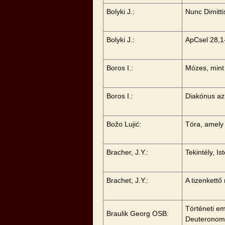
Bolyki J.:
Nunc Dimitti
Bolyki J.:
ApCsel 28,1
Boros I.:
Mózes, mint
Boros I.:
Diakónus az
Božo Lujić:
Tóra, amely
Bracher, J.Y.:
Tekintély, I
Brachet, J.Y.:
A tizenkettő
Történeti em
Braulik Georg OSB:
Deuteronom