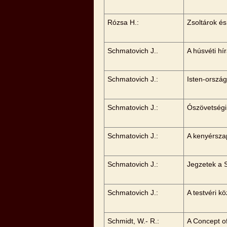
Rózsa H.:
Zsoltárok é
Schmatovich J..
A húsvéti hí
Schmatovich J.:
Isten-orszá
Schmatovich J.:
Ószövetségi
Schmatovich J.:
A kenyérsza
Schmatovich J.:
Jegzetek a 
Schmatovich J.:
A testvéri 
Schmidt, W.- R.:
A Concept of