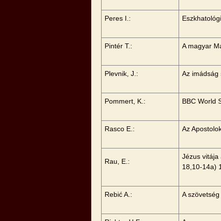
Peres I.:
Eszkhatológ
Pintér T.:
A magyar Már
Plevnik, J.:
Az imádság 
Pommert, K.:
BBC World Se
Rasco E.:
Az Apostolok
Jézus vitája
Rau, E.:
18,10-14a) 
Rebić A.:
A szövetség 