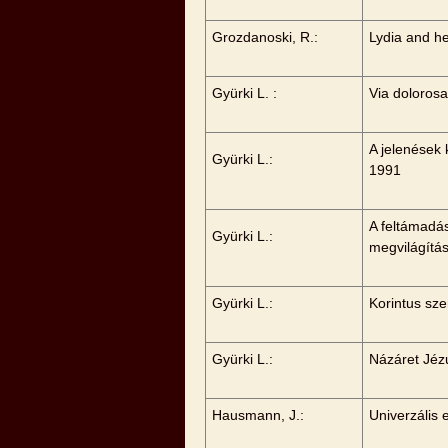
Grozdanoski, R.:
Lydia and he
Gyürki L. :
Via doloros
A jelenések 
Gyürki L.:
1991
A feltámadás
Gyürki L.:
megvilágítá
Gyürki L.:
Korintus sze
Gyürki L.:
Názáret Jéz
Hausmann, J.:
Univerzális 