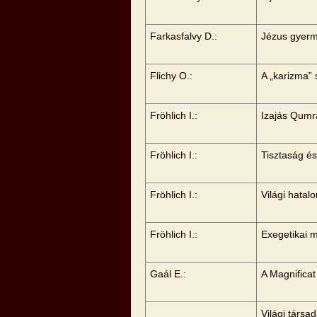
Farkasfalvy D.:
Jézus gyerm
Flichy O.:
A „karizma” 
Fröhlich I.:
Izajás Qum
Fröhlich I.:
Tisztaság é
Fröhlich I.:
Világi hatal
Fröhlich I.:
Exegetikai 
Gaál E.:
A Magnifica
Világi társa