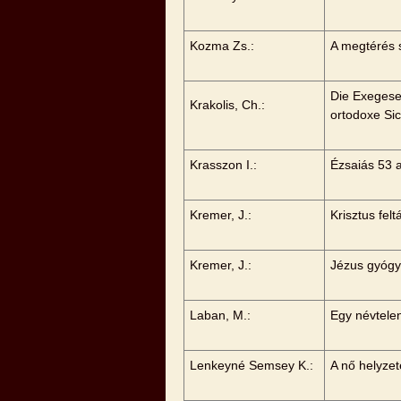
Kozma Zs.:
A megtérés s
Die Exegese
Krakolis, Ch.:
ortodoxe Sic
Krasszon I.:
Ézsaiás 53 
Kremer, J.:
Krisztus fe
Kremer, J.:
Jézus gyógyí
Laban, M.:
Egy névtelen
Lenkeyné Semsey K.:
A nő helyzet