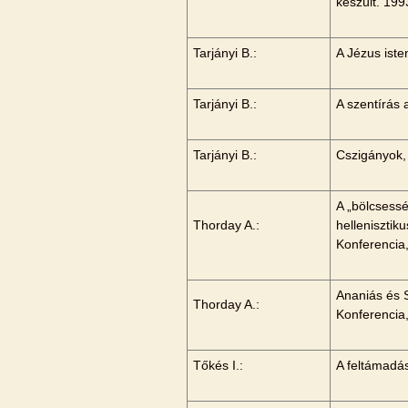
készült. 199
Tarjányi B.:
A Jézus iste
Tarjányi B.:
A szentírás a
Tarjányi B.:
Cszigányok, 
A „bölcsessé
Thorday A.:
hellenisztik
Konferencia
Ananiás és 
Thorday A.:
Konferencia
Tőkés I.:
A feltámadás