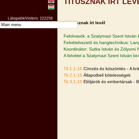
TITUSZNAK ÍRT LEV
Látogatók/Visitors: 222258
A Titusznak írt levél
Felolvasók: a Szatymazi Szent István 
Felvételvezető és hangtechnikus: Lan
Koordinátor: Sutka István és Zólyomi 
A felvétel a Szatymazi Szent István k
Tit 1,1-16
Címzés és köszöntés - A kré
Tit 2,1-15
Állapotbeli kötelességek
Tit 3,1-15
Elöljárók és embertársak - 