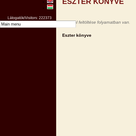
ESZTER KÖNYVE
Látogatók/Visitors: 222373
Az oldal feltöltése folyamatban van.
Eszter könyve