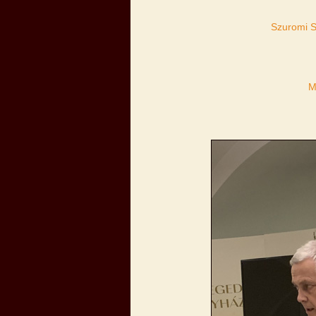
Szuromi S
M