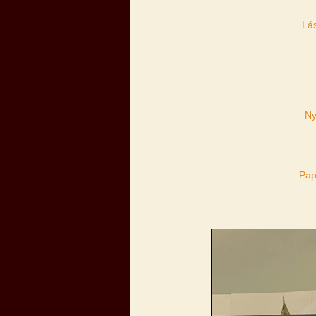
Lás
Ny
Pap