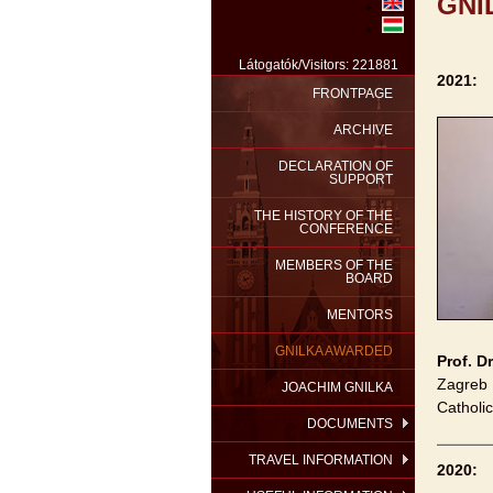
GNI
Látogatók/Visitors: 221881
2021:
FRONTPAGE
ARCHIVE
DECLARATION OF
SUPPORT
THE HISTORY OF THE
CONFERENCE
MEMBERS OF THE
BOARD
MENTORS
GNILKA AWARDED
Prof. D
Zagreb 
JOACHIM GNILKA
Catholic
DOCUMENTS
TRAVEL INFORMATION
2020: