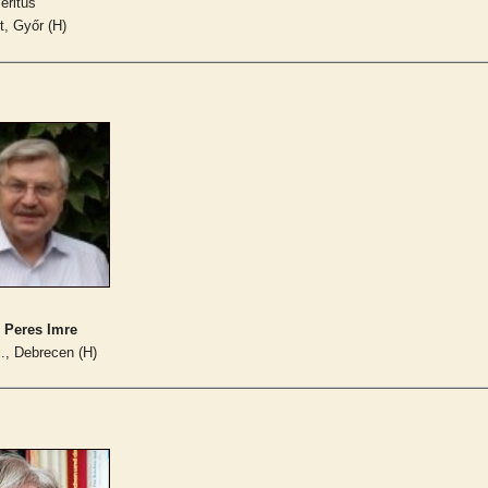
eritus
, Győr (H)
. Peres Imre
l., Debrecen (H)