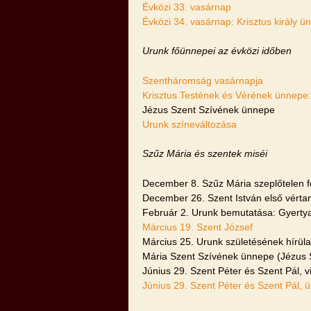
Évközi 33. vasárnap
Évközi 34. vasárnap: Krisztus király 
Urunk főünnepei az évközi időben
Szentháromság vasárnapja
Krisztus Testének és Vérének ünnepe:
Jézus Szent Szívének ünnepe
Urunk színeváltozása
Szűz Mária és szentek miséi
December 8. Szűz Mária szeplőtelen 
December 26. Szent István első vérta
Február 2. Urunk bemutatása: Gyerty
Március 19. Szent József
Március 25. Urunk születésének hírü
Mária Szent Szívének ünnepe (Jézus 
Június 29. Szent Péter és Szent Pál, vi
Június 29. Szent Péter és Szent Pál, 