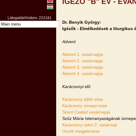
IGÉZŐ "B" ÉV - EV
Látogatók/Visitors: 222181
Dr. Benyik György:
Igézők - Elmélkedések a liturgikus
Advent
Advent 1. vasárnapja
Advent 2. vasárnapja
Advent 3. vasárnapja
Advent 4. vasárnapja
Karácsonyi idő
Karácsony éjféli mise
Karácsony ünnepi mise
Szent Család vasárnapja
Szűz Mária Istenanyaságának ünnepe
Karácsony utáni 2. vasárnap
Urunk megjelenése