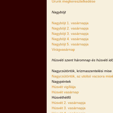
Urunk megkeresztelkedése
Nagyböjt
Nagyböjt 1. vasárnapja
Nagyböjt 2. vasárnapja
Nagyböjt 3. vasárnapja
Nagyböjt 4. vasárnapja
Nagyböjt 5. vasárnapja
Virágvasárnap
Húsvéti szent háromnap és húsvéti id
Nagycsütörtök, krizmaszentelési mise
Nagycsütörtök, az utolsó vacsora misé
Nagypéntek
Húsvét vigíliája
Húsvét vasárnap
Húsvéthétfő
Húsvét 2. vasárnapja
Húsvét 3. vasárnapja