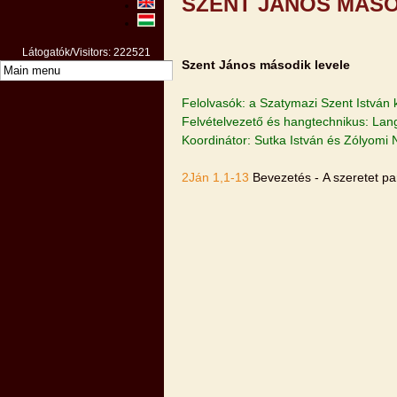
SZENT JÁNOS MÁSO
Látogatók/Visitors: 222521
Szent János második levele
Felolvasók: a Szatymazi Szent István 
Felvételvezető és hangtechnikus: Lan
Koordinátor: Sutka István és Zólyomi 
2Ján 1,1-13
Bevezetés - A szeretet par