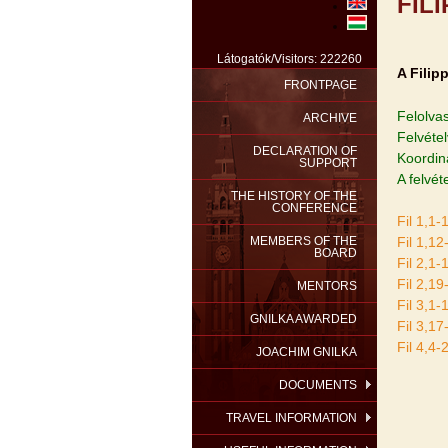
FIL
Látogatók/Visitors: 222260
A Filipp
FRONTPAGE
Felolva
ARCHIVE
Felvéte
DECLARATION OF
Koordin
SUPPORT
A felvét
THE HISTORY OF THE
CONFERENCE
Fil 1,1-
MEMBERS OF THE
Fil 1,12
BOARD
Fil 2,1-
Fil 2,19
MENTORS
Fil 3,1-
GNILKA AWARDED
Fil 3,17
Fil 4,4-
JOACHIM GNILKA
DOCUMENTS
TRAVEL INFORMATION