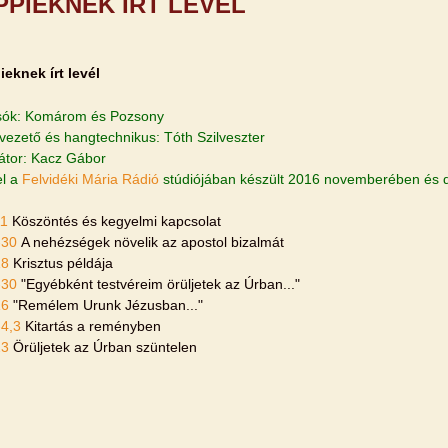
IPPIEKNEK ÍRT LEVÉL
ieknek írt levél
sók: Komárom és Pozsony
lvezető és hangtechnikus: Tóth Szilveszter
átor: Kacz Gábor
el a
Felvidéki Mária Rádió
stúdiójában készült 2016 novemberében és
11
Köszöntés és kegyelmi kapcsolat
-30
A nehézségek növelik az apostol bizalmát
18
Krisztus példája
-30
"Egyébként testvéreim örüljetek az Úrban..."
16
"Remélem Urunk Jézusban..."
-4,3
Kitartás a reményben
23
Örüljetek az Úrban szüntelen