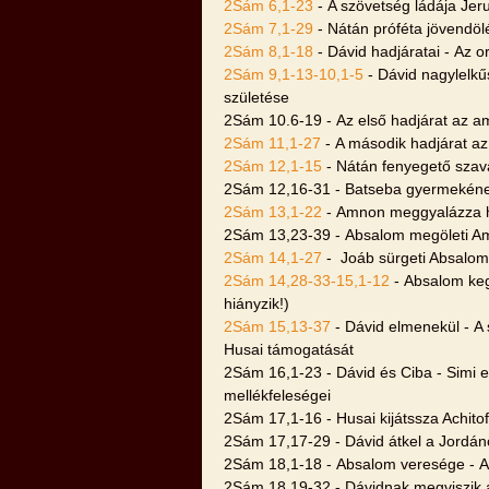
2Sám 6,1-23
- A szövetség ládája Je
2Sám 7,1-29
- Nátán próféta jövendölé
2Sám 8,1-18
- Dávid hadjáratai - Az o
2Sám 9,1-13-10,1-5
- Dávid nagylelkű
születése
2Sám 10.6-19 - Az első hadjárat az a
2Sám 11,1-27
- A második hadjárat az
2Sám 12,1-15
- Nátán fenyegető szava
2Sám 12,16-31 - Batseba gyermekének
2Sám 13,1-22
- Amnon meggyalázza hú
2Sám 13,23-39 - Absalom megöleti A
2Sám 14,1-27
- Joáb sürgeti Absalom
2Sám 14,28-33-15,1-12
- Absalom keg
hiányzik!)
2Sám 15,13-37
- Dávid elmenekül - A 
Husai támogatását
2Sám 16,1-23 - Dávid és Ciba - Simi 
mellékfeleségei
2Sám 17,1-16 - Husai kijátssza Achitof
2Sám 17,17-29 - Dávid átkel a Jordán
2Sám 18,1-18 - Absalom veresége - A
2Sám 18,19-32 - Dávidnak megviszik a