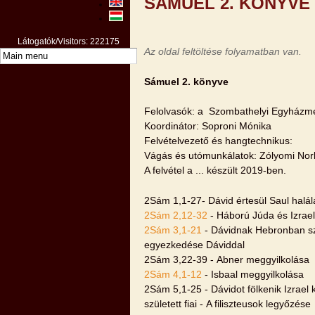
SÁMUEL 2. KÖNYVE
Látogatók/Visitors: 222175
Az oldal feltöltése folyamatban van.
Sámuel 2. könyve
Felolvasók: a Szombathelyi Egyházme
Koordinátor: Soproni Mónika
Felvételvezető és hangtechnikus:
Vágás és utómunkálatok: Zólyomi Nor
A felvétel a ... készült 2019-ben.
2Sám 1,1-27- Dávid értesül Saul halál
2Sám 2,12-32
- Háború Júda és Izrael
2Sám 3,1-21
- Dávidnak Hebronban szül
egyezkedése Dáviddal
2Sám 3,22-39 - Abner meggyilkolása
2Sám 4,1-12
- Isbaal meggyilkolása
2Sám 5,1-25 - Dávidot fölkenik Izrael
született fiai - A filiszteusok legyőzése