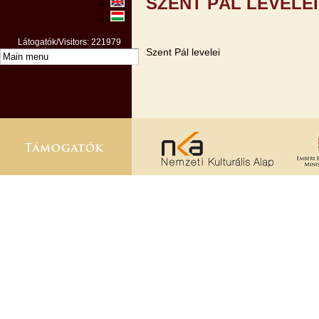
SZENT PÁL LEVELEI
Látogatók/Visitors: 221979
Szent Pál levelei