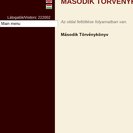
MÁSODIK TÖRVÉNY
Látogatók/Visitors: 222002
Az oldal feltöltése folyamatban van.
Második Törvénykönyv