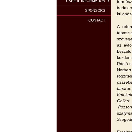
USEFUL INFORMATION
termész
irodalo
SPONSORS
különöse
CONTACT
A refor
tapaszt
szövege
az évfo
beszélő
kezdemé
Rádió s
Norber
rögzíté
összebe
tanárai
Kateketi
Gellért
Pozson
s
zatyma
Szegedi
Érdekes