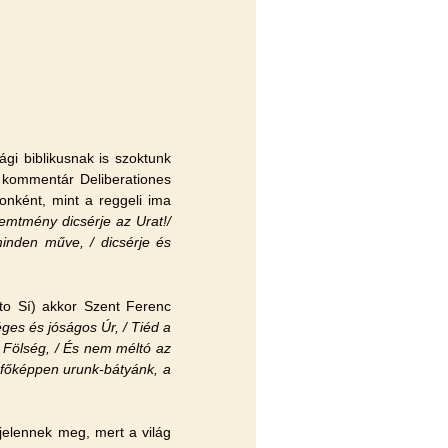
gi biblikusnak is szoktunk
t kommentár Deliberationes
nként, mint a reggeli ima
emtmény dicsérje az Urat!/
 minden műve, / dicsérje és
to Sí) akkor Szent Ferenc
ges és jóságos Úr, / Tiéd a
, Fölség, / És nem méltó az
gfőképpen urunk-bátyánk, a
jelennek meg, mert a világ