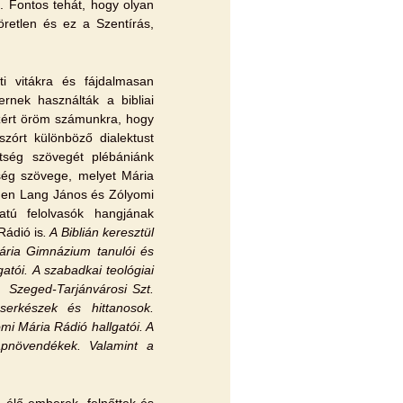
. Fontos tehát, hogy olyan
öretlen és ez a Szentírás,
ti vitákra és fájdalmasan
rnek használták a bibliai
Ezért öröm számunkra, hogy
zórt különböző dialektust
tség szövegét plébániánk
ég szövege, melyet Mária
eden Lang János és Zólyomi
atú felolvasók hangjának
Rádió is
. A Biblián keresztül
ária Gimnázium tanulói és
atói. A szabadkai teológiai
.
Szeged-Tarjánvárosi Szt.
serkészek és hittanosok.
 Mária Rádió hallgatói. A
Papnövendékek. Valamint a
 élő emberek, felnőttek és