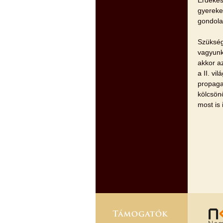
gyereke
gondola
Szükség
vagyunk
akkor az
a II. vi
propaga
kölcsön
most is