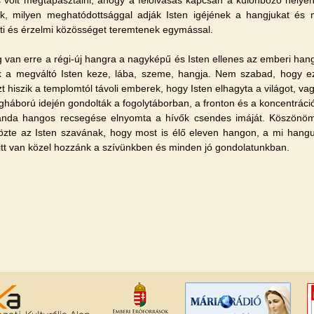
k, milyen meghatódottsággal adják Isten igéjének a hangjukat és 
ti és érzelmi közösséget teremtenek egymással.
 van erre a régi-új hangra a nagyképű és Isten ellenes az emberi han
 a megváltó Isten keze, lába, szeme, hangja. Nem szabad, hogy e
t hiszik a templomtól távoli emberek, hogy Isten elhagyta a világot, va
lágháború idején gondolták a fogolytáborban, a fronton és a koncentráci
nda hangos recsegése elnyomta a hívők csendes imáját. Köszönöm 
özte az Isten szavának, hogy most is élő eleven hangon, a mi hang
 itt van közel hozzánk a szívünkben és minden jó gondolatunkban.