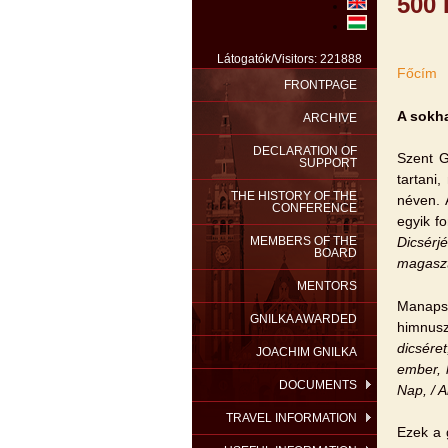
500
Látogatók/Visitors: 221888
Főcím
FRONTPAGE
A sokh
ARCHIVE
DECLARATION OF
Szent G
SUPPORT
tartani
THE HISTORY OF THE
néven. 
CONFERENCE
egyik f
MEMBERS OF THE
Dicsérj
BOARD
magaszt
MENTORS
Manapsá
GNILKA AWARDED
himnuszá
dicsére
JOACHIM GNILKA
ember, 
DOCUMENTS
Nap, / A
TRAVEL INFORMATION
Ezek a 