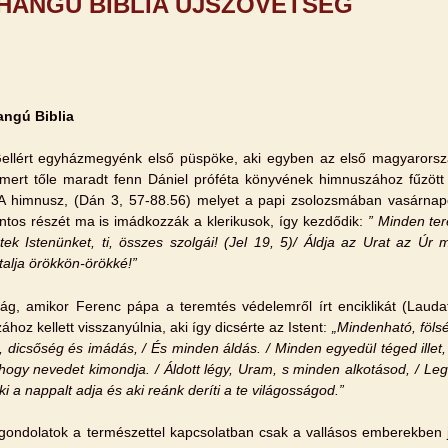
 HANGÚ BIBLIA ÚJSZÖVETSÉG
angú Biblia
ellért egyházmegyénk első püspöke, aki egyben az első magyarorszá
, mert tőle maradt fenn Dániel próféta könyvének himnuszához fűzöt
A himnusz, (Dán 3, 57-88.56) melyet a papi zsolozsmában vasárnapo
ontos részét ma is imádkozzák a klerikusok, így kezdődik:
” Minden ter
étek Istenünket, ti, összes szolgái! (Jel 19, 5)/ Áldja az Urat az Úr
alja örökkön-örökké!”
g, amikor Ferenc pápa a teremtés védelemről írt enciklikát (Lauda
hoz kellett visszanyúlnia, aki így dicsérte az Istent:
„Mindenható, fölsé
t, dicsőség és imádás, / És minden áldás. / Minden egyedül téged illet
hogy nevedet kimondja. / Áldott légy, Uram, s minden alkotásod, / Le
ki a nappalt adja és aki reánk deríti a te világosságod.”
gondolatok a természettel kapcsolatban csak a vallásos emberekben 