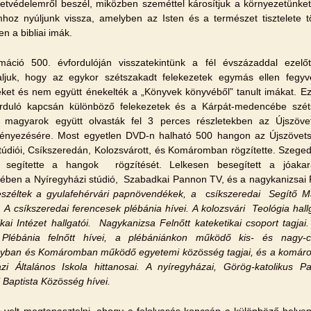
etvédelemről beszél, miközben szeméttel károsítjuk a környezetünket
mhoz nyúljunk vissza, amelyben az Isten és a természet tisztelete t
n a bibliai imák.
máció 500. évfordulóján visszatekintünk a fél évszázaddal ezelőt
aljuk, hogy az egykor szétszakadt felekezetek egymás ellen fegyve
ket és nem együtt énekelték a „Könyvek könyvéből” tanult imákat. 
rduló kapcsán különböző felekezetek és a Kárpát-medencébe széts
 magyarok együtt olvasták fel 3 perces részletekben az Újszöve
nyezésére. Most egyetlen DVD-n halható 500 hangon az Újszövets
túdiói, Csíkszeredán, Kolozsvárott, és Komáromban rögzítette. Szeg
t segítette a hangok rögzítését. Lelkesen besegített a jóakar
sében a Nyíregyházi stúdió, Szabadkai Pannon TV, és a nagykanizsai 
széltek a gyulafehérvári papnövendékek, a
c
síkszeredai Segítő M
. A csíkszeredai ferencesek plébánia hívei. A kolozsvári Teológia hallg
kai Intézet hallgatói.
Nagykanizsa Felnőtt kateketikai csoport tagjai
 Plébánia felnőtt hívei, a plébániánkon működő kis- és nagy-c
yban és Komáromban működő egyetemi közösség tagjai, és a komáromi
zi Általános Iskola hittanosai. A nyíregyházai, Görög-katolikus 
 Baptista Közösség hívei.
 volt megtapasztalni, ahogy a felolvasás kapcsán a különböző helyen