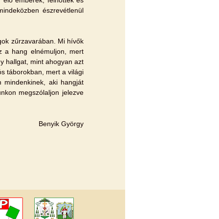
mindeközben észrevétlenül
gok zűrzavarában. Mi hívők
z a hang elnémuljon, mert
gy hallgat, mint ahogyan azt
ós táborokban, mert a világi
mindenkinek, aki hangját
unkon megszólaljon jelezve
Benyik György